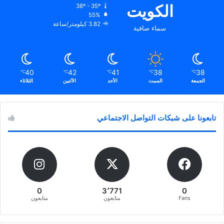
الكويت
38º - 35º
55%
3.82 كيلومتر/ساعة
سماء صافية
40
42
41
38
38
℃
℃
℃
℃
℃
الجمعة
السبت
الأحد
الأثنين
الثلاثاء
تابعونا على شبكات التواصل الاجتماعي
0
3٬771
0
Fans
متابعون
متابعون