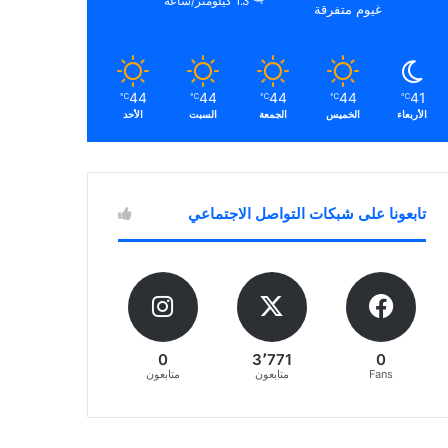
1.3 كيلومتر/ساعة
غيوم متفرقة
44
44
44
44
41
℃
℃
℃
℃
℃
الأربعاء
الخميس
الجمعة
السبت
الأحد
تابعونا على شبكات التواصل الاجتماعي
0
3٬771
0
Fans
متابعون
متابعون