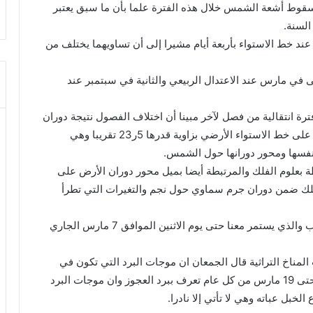
 سقوط أشعة الشمس خلال هذه الفترة علما بأن ما سبق يعتبر
السنة.
عند خط الاستواء بأربعة أيام مشيرا إلى أن تساويهما يختلف من
 في مارس عند الاعتدال الربيعي والثانية في سبتمبر عند
رة انتقالية من فصل لآخر مبينا أن اختلاف الفصول نتيجة دوران
الأرض حول الشمس خلال العام في مدار يميل مستواه على خط الاستواء الأرضي بزاوية قدرها 5ر23 تقريبا وهي
نفسها ومحور دورانها حول الشمس.
ة بعلوم الفلك والمرتبطة أيضا بميل محور دوران الأرض على
ك ضمن دوران جرم سماوي حول نجم والتغيرات التي تطرأ
ولفت الجمعان ان هذه الأيام تعد من أيام موسم العقارب والذي يستمر معنا حتى يوم الاثنين الموافق 7 مارس الجاري
مناخ التراثية قال الجمعان ان موجات البرد التي تكون في
الفترة الممتدة ما بين الأسبوع الأول من شهر مارس وحتى 19 مارس من كل عام تعرف ببرد العجوز وان موجات البرد
خبل عباته وهي لا تأتي إلا نادرا.