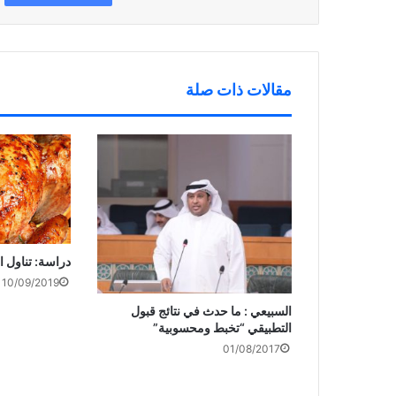
ف
د
ج
ذ
ي
د
ة
د
ي
ج
ة
د
د
)
ة
ي
)
د
ة
مقالات ذات صلة
)
دراسة: تناول 
10/09/2019
السبيعي : ما حدث في نتائج قبول
التطبيقي “تخبط ومحسوبية”
01/08/2017