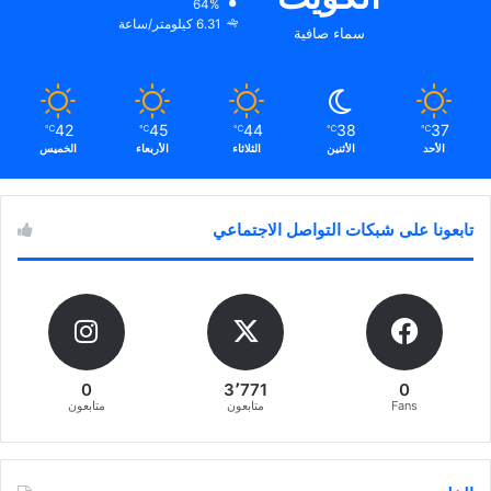
64%
6.31 كيلومتر/ساعة
سماء صافية
42
45
44
38
37
℃
℃
℃
℃
℃
الأحد
الأثنين
الثلاثاء
الأربعاء
الخميس
تابعونا على شبكات التواصل الاجتماعي
0
3٬771
0
Fans
متابعون
متابعون