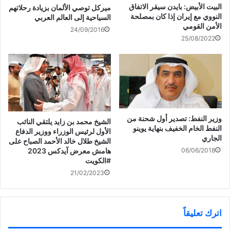
)
ح
ا
ن
البيت الأبيض: بايدن سيقر الاتفاق
ميركل توصي الألمان بزيادة رحلاتهم
ف
ف
ا
النووي مع إيران إذا كان بمصلحة
ي
ذ
ف
السياحية إلى العالم العربي
ن
ة
ذ
الأمن القومي
ا
ج
ة
24/09/2016
ف
د
ج
25/08/2022
ذ
ي
د
بالتواريخ : الارهاب والمؤسسات
ة
د
ي
ج
ة
د
الامنية والعسكرية في مصر
د
)
ة
ي
)
د
ة
)
وزير النفط: تصدير أول شحنة من
الشيخ محمد بن زايد يلتقي النائب
النفط الخام الخفيف بنهاية يوينو
الأول لرئيس الوزراء ووزير الدفاع
الجاري
الشيخ طلال خالد الأحمد الصباح على
06/06/2018
هامش معرض آيدكس 2023
21/02/2023
اترك تعليقاً