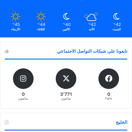
45
44
40
42
42
℃
℃
℃
℃
℃
السبت
الأحد
الأثنين
الثلاثاء
الأربعاء
تابعونا على شبكات التواصل الاجتماعي
0
3٬771
0
Fans
متابعون
متابعون
الخليج