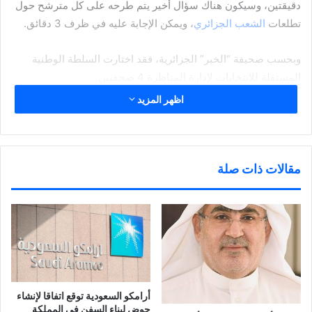
دقيقتين، وسيكون هناك سؤال أخير يتم طرحه على كل مترشح حول
تطلعات
الشعب الجزائري
، ويمكن الإجابة عليه في ظرف 3 دقائق.
وبحسب صحيفة “الخبر” الجزائرية، فقد اختارت السلطة الوطنية
المستقلة للانتخابات لإدارة المناظرة 4 صحفيين.
اظهر المزيد
وحددت السلطة الوطنية المستقلة للانتخابات المواضيع التي سيتم
طرحها على المترشحين وهي: المجال الاقتصادي والاجتماعي
والتربية والتعليم، الصحة،
السياسة الخارجية
.
مقالات ذات صلة
شارك هذا الموضوع:
ا
ا
ا
ا
ض
ض
ض
ن
غ
غ
غ
ق
ط
ط
ط
ر
ل
ل
ل
ل
ل
ل
ل
ل
ط
م
م
م
مرتبط
ب
ش
ش
ش
ا
ا
ا
ا
ع
ر
ر
ر
ة
ك
ك
ك
أرامكو السعودية توقع اتفاقا لإنشاء
(
ة
ة
ة
حوض لبناء السفن في المملكة
ف
ع
ع
ع