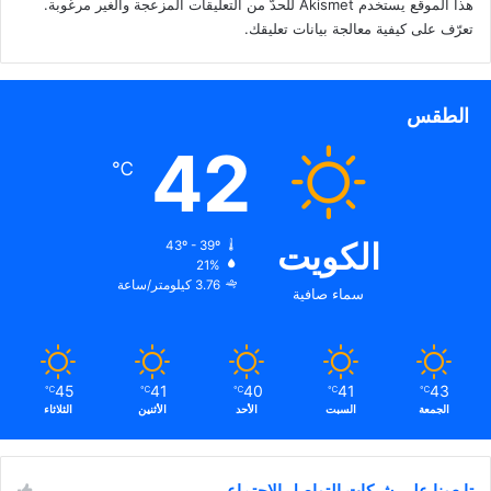
هذا الموقع يستخدم Akismet للحدّ من التعليقات المزعجة والغير مرغوبة.
تعرّف على كيفية معالجة بيانات تعليقك
.
الطقس
42
℃
الكويت
43º - 39º
21%
3.76 كيلومتر/ساعة
سماء صافية
45
41
40
41
43
℃
℃
℃
℃
℃
الجمعة
السبت
الأحد
الأثنين
الثلاثاء
تابعونا على شبكات التواصل الاجتماعي