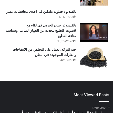
بالفيديو : خطوبة طفلين فى احدى محافظات مصر
17/12/2018
بالفيديو :د. جنان الحربى فى لقاء مع
#صوت_الخليج تتحدث عن الجهاز المناعى وسياسة
مناعة القطيع
18/05/2020
حبة البركة: تعمل على التخلص من الانتفاخات
والغازات الموجودة في البطن
04/11/2016
Most Viewed Posts
17/10/2019
موارد البيئة الصحراوية أدوات أهل الكويت في التداوي قديماً