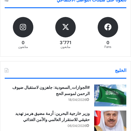
0
3٬771
0
Fans
متابعون
متابعون
الخليج
‏‎#الجوازات_السعودية: جاهزون لاستقبال ضيوف
الرحمن لموسم الحج
18/04/2026
وزير خارجية البحرين: أزمة مضيق هرمز تهديد
حقيقي للاستقرار العالمي والأمن الغذائي
06/04/2026