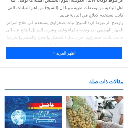
الزعبوط لوكالة الانباء الكويتية اليوم الخميس اهمية ما توصل اليه
اهل البادية من وصفات طبية مبينا ان (الشيح) من اهم النباتات التي
كانت تستخدم كعلاج في البادية قديما.
واوضح الزعبوط ان (الشيح) نبات صحراوي يستخدم في علاج امراض
الجهاز الهضمي بعد وضعه بالماء وغليه وشرب السائل الناتج عنه الى
جانب نباتات صحراوية اخرى مثل (الحنظل والحدج والعلقم والشري)
مضيفا انها نباتات لا تقل اهمية عنه في العلاج.
واشار الى ان (الحنظل) كان يستخدم في علاج الامساك بعد وضعه
اظهر المزيد
في (المله) وهو الاناء وتسخينه ثم يقف المصاب بالامساك على
الحنظل حتى يشعر بأن الحرارة وصلت الى بطنه مما يسهل عملية
الخروج وتليين الامعاء.
مقالات ذات صلة
وذكر ان اهل البادية كانوا يستخدمون نبات (الحميض) لفتح الشهية
وادرار البول كما استخدموا نبات (الجثجاث) لالتئام الجروح الى جانب
القهوة المطحونة لعلاج وقف نزيف الدم.
وقال الزعبوط ان اهل البادية كانوا يستخدمون (الودك) او (الودج)
وهو الدهن المستخرج من شحوم الابل او الغنم لعلاج المصابين
بالجدري حيث يذوب الدهن ويدهن به جسد المريض فيعمل على تليين
الجلد وفتح المسامات لخروج اعراض هذا المرض من الجسد.