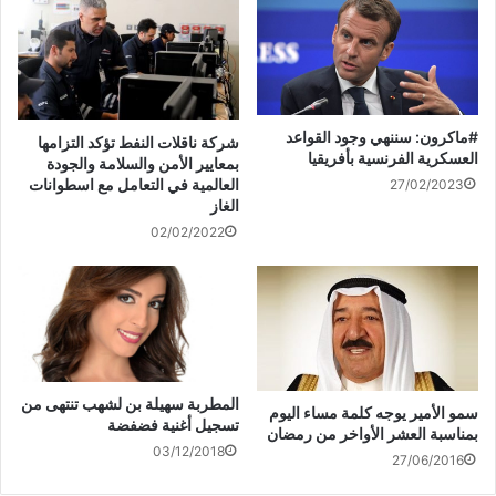
ة
e
ف
(
ج
s
ت
ف
د
t
ح
ت
ي
(
ف
ح
د
ف
ي
ف
ة
ت
ن
ي
)
ح
ا
ن
ف
ف
ا
ي
ذ
ف
ن
ة
ذ
موجز الاخبار عبر قناة صوت
ا
ج
ة
#ماكرون: سننهي وجود القواعد
شركة ناقلات النفط تؤكد التزامها
ف
د
ج
الخليج
العسكرية الفرنسية بأفريقيا
ذ
ي
د
بمعايير الأمن والسلامة والجودة
ة
د
ي
العالمية في التعامل مع اسطوانات
27/02/2023
ج
ة
د
د
)
ة
الغاز
ي
)
د
02/02/2022
ة
)
المطربة سهيلة بن لشهب تنتهى من
سمو الأمير يوجه كلمة مساء اليوم
تسجيل أغنية فضفضة
بمناسبة العشر الأواخر من رمضان
03/12/2018
27/06/2016