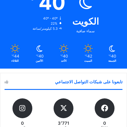
40
الكويت
40º - 40º
22%
5.3 كيلومتر/ساعة
سماء صافية
44
40
40
42
40
℃
℃
℃
℃
℃
الجمعة
السبت
الأحد
الأثنين
الثلاثاء
تابعونا على شبكات التواصل الاجتماعي
0
3٬771
0