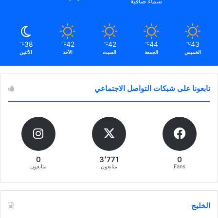
سماء صافية
38
42
42
44
43
℃
℃
℃
℃
℃
الخميس
الجمعة
السبت
الأحد
الأثنين
تابعونا على شبكات التواصل الاجتماعي
0
3٬771
0
Fans
متابعون
متابعون
الخليج