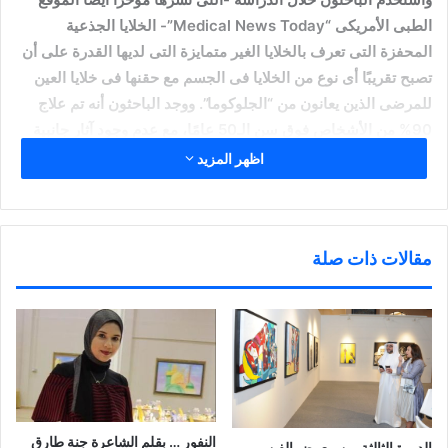
الطبى الأمريكى “Medical News Today”- الخلايا الجذعية
المحفزة التى تعرف بالخلايا الغير متمايزة التى لديها القدرة على أن
تصبح تقريبًا أى نوع من الخلايا فى الجسم مع حقنها فى خلايا العين
للمرضى الذين يعانون من “الجلوكوما”. ووجد الباحثون أنه تم علاج
90% من الأشخاص فوق سن الـ50 عامًا، مع عدم وجود آثار جانبية
بعد عملية الحقن، لافتين إلى أن هذا الاكتشاف يعد طفرة فى علاج
اظهر المزيد
الجلوكوما وسيستخدم فى علاج كل الأمراض المستعصية. يذكر أن
مرض الجلوكوما رغم أنه أكثر شيوعًا بين كبار السن، لكن الدراسات
توصلت إلى أن 1 من كل 10 آلاف طفل ولدوا مصابين به. ويشار إلى
مقالات ذات صلة
أنه تم ابتكار عدسات لاصقة ذكية يمكن أن تتنبأ بخطر الإصابة بتطور
“الجلوكوما”.
شارك هذا الموضوع:
ا
ا
ا
ا
ض
ض
ض
ن
غ
غ
غ
ق
ط
ط
ط
ر
ل
ل
ل
ل
ل
ل
ل
ل
النفور … بقلم الشاعرة جنة طارق
ط
م
م
م
الدورة الثالثة من معرض الفن