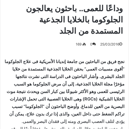
وداعًا للعمى.. باحثون يعالجون
الجلوكوما بالخلايا الجذعية
المستمدة من الجلد
169
0
25/03/2016
نجح فريق من الباحثين من جامعة إنديانا الأمريكية فى علاج الجلوكوما
“أقوى مسببات العمى” بحقن الخلايا الجذعية المستمدة من خلايا
الجلد البشرى. وأشار الباحثون فى الدراسة التى نشرت نتائجها
مؤخرًا مجلة الخلايا الجذعية، إلى أن مرض الجلوكوما هو السبب
الرئيسى للعمى وهو الأكثر شيوعًا بين كبار السن ويحدث نتيجة موت
الخلايا الشبكية (RGCs) وهى الخلايا العصبية التى تحمل الإشارات
البصرية من العين للدماغ. وأوضح الباحثون أن “الجلوكوما” تسبب
تراكم الضغط حتى داخل العين، والذى إذا ترك بدون علاج، يمكن أن
يؤدى لتلف العصب البصرى ومنه إلى فقدان البصر والعمى.
واستخدم الباحثون خلال الدراسة -التى نشرها مؤخرًا أيضًا الموقع