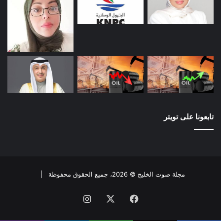
تابعونا على تويتر
مجلة صوت الخليج © 2026، جميع الحقوق محفوظة |
فيسبوك
X
انستقرام