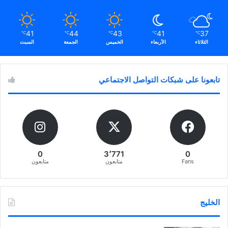
41
44
43
41
37
℃
℃
℃
℃
℃
الثلاثاء
الأربعاء
الخميس
الجمعة
السبت
تابعونا على شبكات التواصل الاجتماعي
0
3٬771
0
Fans
متابعون
متابعون
الخليج