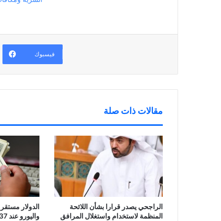
د
ف
ي
ف
ة
ت
ن
ي
)
ح
ا
ن
ف
ف
ا
ي
ذ
ف
ن
ة
ذ
ا
ج
ة
ف
د
ج
ذ
ي
د
فيسبوك
ة
د
ي
ج
ة
د
د
)
ة
ي
)
د
ة
)
مقالات ذات صلة
الراجحي يصدر قرارا بشأن اللائحة
واليورو عند 0.337
المنظمة لاستخدام واستغلال المرافق