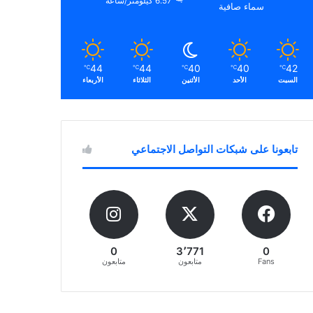
6.57 كيلومتر/ساعة
سماء صافية
44
44
40
40
42
℃
℃
℃
℃
℃
السبت
الأحد
الأثنين
الثلاثاء
الأربعاء
تابعونا على شبكات التواصل الاجتماعي
0
3٬771
0
Fans
متابعون
متابعون