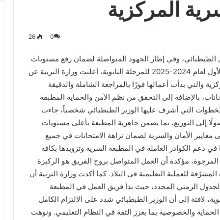
رية المركزية
26
0
ال الطبطبائي، وفي إطار الجهود المتواصلة لضمان رفع مستويات
السرية والأمان في تحضير امتحانات الفصل الدراسي الأول لعام 2024-2025 للمرحلة الثانوية، أعلنت وزارة التربية عن
زية والتي بدأت أعمالها فورًا بالمراجعة الشاملة والدقيقة
انات، بالإضافة إلى التحقق من نظم الأمن والحماية المطبقة
 الخطوات التي أشرف عليها الوزير الطبطبائي شخصياً، جاءت
ولًا إلى التوزيع، بما يضمن جاهزية المطبعة بأعلى مستويات
معايير الأمان والسرية لضمان نزاهة الامتحانات في جميع
في دعم الكوادر العاملة في المطبعة السرية وتزويدها بكافة
المرجوة، مؤكدة أن العمل المتواصل بروح الفريق هو الركيزة
مشرّفة للعملية التعليمية في البلاد. كما أكدت وزارة التربية أن
لجدول الزمني المحدد، حيث بدأ فريق العمل في المطبعة
ية، لافتة إلى أن الوزير الطبطبائي شدد على الالتزام الكامل
الحماية والخصوصية بما يعزز الثقة في النظام التعليمي. ونوهت