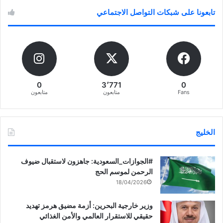
تابعونا على شبكات التواصل الاجتماعي
0
3٬771
0
Fans
متابعون
متابعون
الخليج
‏‎#الجوازات_السعودية: جاهزون لاستقبال ضيوف
الرحمن لموسم الحج
18/04/2026
وزير خارجية البحرين: أزمة مضيق هرمز تهديد
حقيقي للاستقرار العالمي والأمن الغذائي