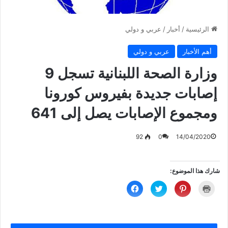
الرئيسية
/
أخبار
/
عربي و دولي
أهم الأخبار
عربي و دولي
وزارة الصحة اللبنانية تسجل 9
إصابات جديدة بفيروس كورونا
ومجموع الإصابات يصل إلى 641
92
0
14/04/2020
شارك هذا الموضوع:
ا
ا
ا
ا
ض
ض
ض
ن
غ
غ
غ
ق
ط
ط
ط
ر
ل
ل
ل
ل
ل
ل
ل
ل
ط
م
م
م