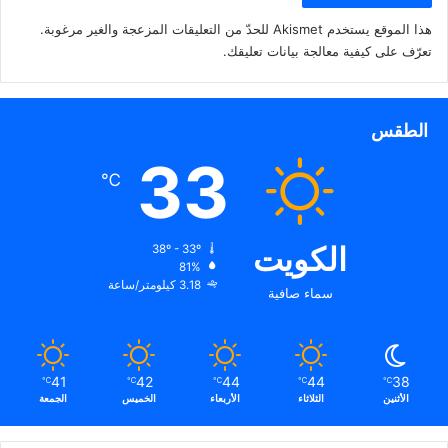
هذا الموقع يستخدم Akismet للحدّ من التعليقات المزعجة والغير مرغوبة.
تعرّف على كيفية معالجة بيانات تعليقك
.
الطقس
33
℃
الكويت
38º - 33º
81%
3.18 كيلومتر/ساعة
سماء صافية
41
42
44
44
38
℃
℃
℃
℃
℃
الأثنين
الثلاثاء
الأربعاء
الخميس
الجمعة