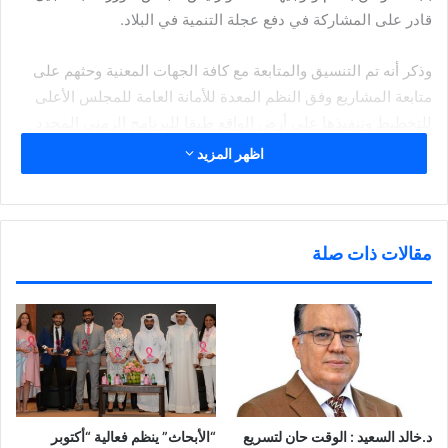
قادر على المشاركة في دفع عجلة التنمية في البلاد.
وذكر أنه تم التنسيق والمتابعة مع كافة الجهات المعنية وحثهم على
متابعة المشاريع وفق النظم المعدة للأمانة العامة للمجلس الأعلى
للتخطيط وتنفيذها على أرض الواقع طبقا للبرنامج الزمني المحدد
لها في برنامج الحكومة.
اظهر المزيد
وأشار العدواني أن المشاريع المدرجة في برنامج عمل الحكومة
لوزارة التربية ووزارة التعليم العالي والبحث العلمي تضمنت 18
مشروعا مقسمين على برنامجين أساسيين تحت محور الرأس المال
مقالات ذات صلة
البشري بواقع 12 مشروعا تحت برنامج إصلاح المنظومة التعليمية
وستة مشاريع تحت برنامج تعزيز الابتكار والبحث العلمي والتطوير
إضافة إلى مشروع مدرج تحت محور الاقتصادي والمالي برنامج
الاستدامة المالية.
وبين أن المشاريع تعنى بها ثماني جهات تابعة للوزير وهي موزعة
بواقع أربعة مشاريع لوزارة التربية تتلخص في مشروع حوكمة الجهاز
د.خالد السعيد : الوقت حان لتسريع
“الأبحاث” ينظم فعالية “أكتوبر