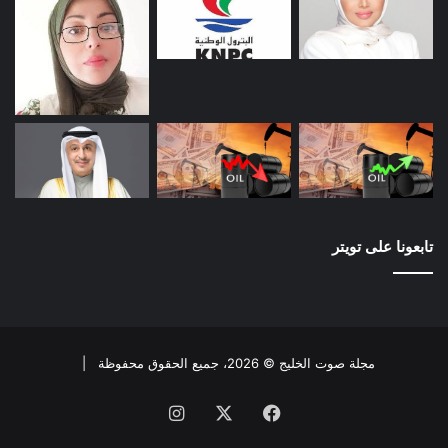
تابعونا على تويتر
مجلة صوت الخليج © 2026، جميع الحقوق محفوظة |
فيسبوك
X
انستقرام