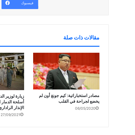
ف
د
ج
فيسبوك
ذ
ي
د
ة
د
ي
ج
ة
د
د
)
ة
ي
)
د
ة
)
مقالات ذات صلة
مصادر استخباراتية: كيم جونغ أون لم
زيارة لوزير الد
يخضع لجراحة في القلب
أسلحة الدمار 
الإنذار الراداري
06/05/2020
27/09/2021