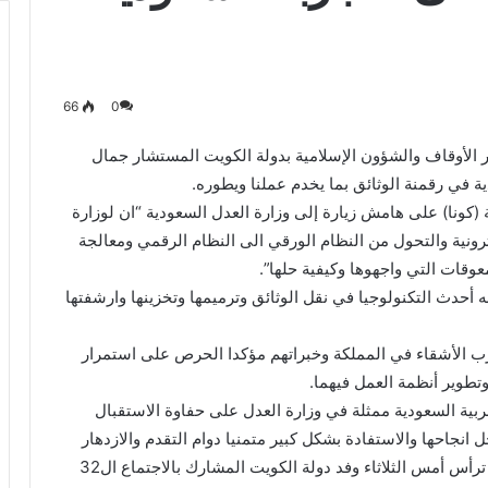
66
0
ير الأوقاف والشؤون الإسلامية بدولة الكويت المستشار جمال
دية في رقمنة الوثائق بما يخدم عملنا ويطوره.
ة (كونا) على هامش زيارة إلى وزارة العدل السعودية “ان لوزارة
رونية والتحول من النظام الورقي الى النظام الرقمي ومعالجة
عوقات التي واجهوها وكيفية حلها”.
به أحدث التكنولوجيا في نقل الوثائق وترميمها وتخزينها وارشفتها
رب الأشقاء في المملكة وخبراتهم مؤكدا الحرص على استمرار
وتطوير أنظمة العمل فيهما.
بية السعودية ممثلة في وزارة العدل على حفاوة الاستقبال
انجاحها والاستفادة بشكل كبير متمنيا دوام التقدم والازدهار
للمملكة في ظل قيادتها الرشيدة. وكان الوزير الجلاوي ترأس أمس الثلاثاء وفد دولة الكويت المشارك بالاجتماع ال32