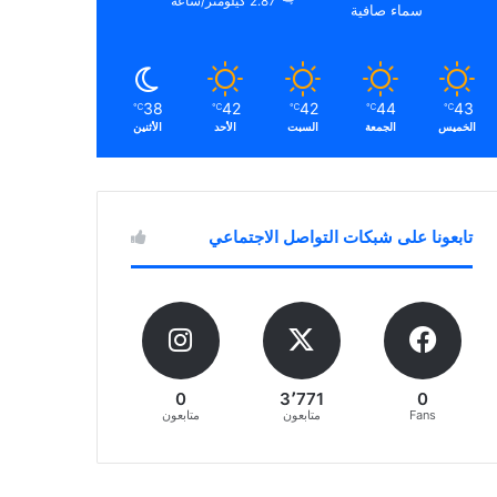
2.87 كيلومتر/ساعة
سماء صافية
38
42
42
44
43
℃
℃
℃
℃
℃
الخميس
الجمعة
السبت
الأحد
الأثنين
تابعونا على شبكات التواصل الاجتماعي
0
3٬771
0
Fans
متابعون
متابعون