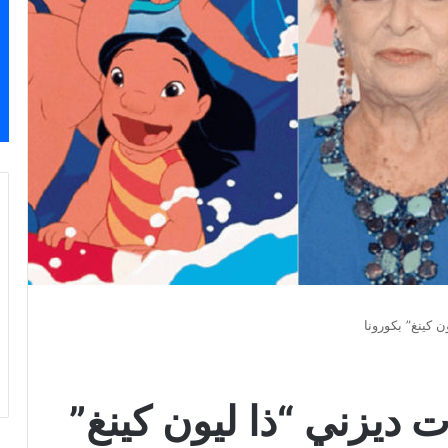
 كينغ” بكورونا
ديزني “ذا ليون كينغ”