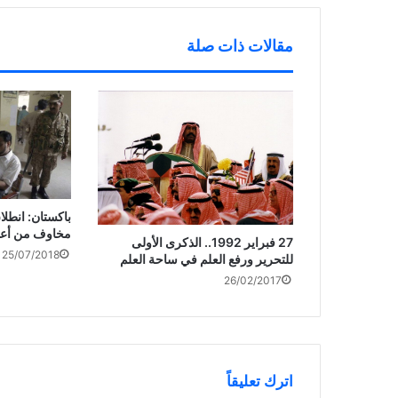
د
)
ة
ي
)
د
ة
مقالات ذات صلة
)
باكستان: انطلا
مخاوف من أعم
27 فبراير 1992.. الذكرى الأولى
25/07/2018
للتحرير ورفع العلم في ساحة العلم
26/02/2017
اترك تعليقاً