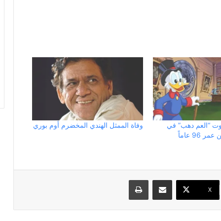
ت “العم دهب” في
وفاة الممثل الهندي المخضرم أوم بوري
96 عاماً
مشاركة عبر البريد
طباعة
X