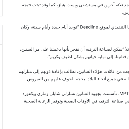
 10 أفراد بالعزل بينما يوجد ثلاثة آخرين في مستشفى ويست هيلز، كما وقد ثبتت نتيجة
وس.
من ناحيته، قال بوب بيتشر رئيس رابطة MPTF ومديرها التنفيذي لموقع Deadline “توجد أيام جيدة وأيام سيئة، وكان
لاً “يمكن لصناعة الترفيه أن تفخر بأنها دعمتنا على مر السنين،
فنانينا، إلى نهاية حياتهم بشكل لطيف وكريم”.
ن عائلات هؤلاء الفنانين، تطالب بإعادة ذويهم إلى منازلهم
بة في جميع أنحاء البلاد، بحجة الخوف عليهم من الفيروس.
يذكر أن رابطة الفنانين الكبار في السينما والتلفزيون MPTF، تأسست بجهود الفنانين تشارلي شابلن وماري بيكفورد
صناعة الترفيه في الأوقات الصعبة وتوفير الرعاية الصحية