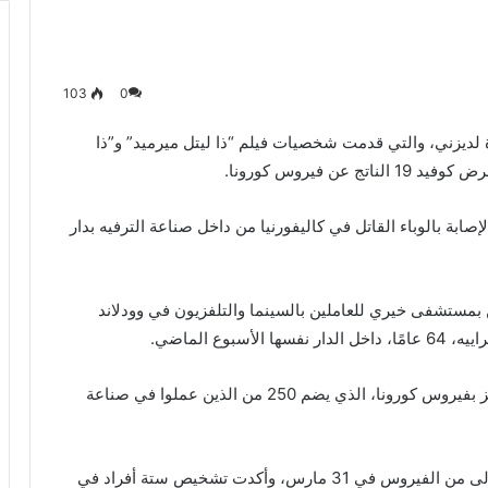
103
0
 لديزني، والتي قدمت شخصيات فيلم “ذا ليتل ميرميد” و”ذا
ابة بالوباء القاتل في كاليفورنيا من داخل صناعة الترفيه بدار
ثنين بمستشفى خيري للعاملين بالسينما والتلفزيون في وودلاند
كما ثبتت نتيجة فحص 13 من نزلاء الدار في وودلاند هيلز بفيروس كورونا، الذي يضم 250 من الذين عملوا في صناعة
كانت رابطة الفنانين MPTF، قد أبلغت عن الحالات الأولى من الفيروس في 31 مارس، وأكدت تشخيص ستة أفراد في