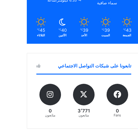
6.35 كيلومتر/ساعة
سماء صافية
45
40
39
39
43
℃
℃
℃
℃
℃
الجمعة
السبت
الأحد
الأثنين
الثلاثاء
تابعونا على شبكات التواصل الاجتماعي
0
3٬771
0
Fans
متابعون
متابعون