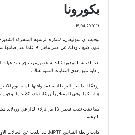
بكورونا
15/04/2020
توفيت آن سوليفان، مُبتكرة الرسوم المتحركة الشهيرة
ليون كينغ”، وذلك عن عمر يناهز 91 عامًا بعد إصابتها بمرض كوفيد 19 الناتج عن فيروس كورونا.
تعد الفنانة الموهوبة ثالث شخص يموت جراء تداعيات الإص
رعاية تتبع إحدى النقابات الفنية هناك.
ووفقًا لـ ذا صن البريطانية، فقد وافتها المنية يوم الا
هيلز. كما توفي الممثلان ألن غارفيلد، 80 عامًا، وجون براييه، 64 عامًا، داخل الدار نفسها الأسبوع الماضي.
الترفيه.