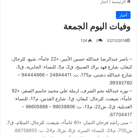
الرئيسية
/
أخبار
أخبار
وفيات اليوم الجمعة
124
0
02/12/2016
– ناصر عبدالرضا عبدالله حسين الأمير، «22 عاماً»، شيع، للرجال:
كيفان، شارع فهد براك الصبيح، ق2، م5، للنساء: الجابرية، ق5،
شارع عبدالله دشتي، م175، ت: 24844411 – 94444666 –
99392760.
– نوره عبدالله نجم الشرف، ارملة علي محمد جاسم الصقر، «92
عاماً»، شيعت، للرجال: كيفان، ق1، شارع القدس، م17، للنساء:
العديلية، ق2، ش22، م13، ت: 99038806 – 96605888 –
67704417.
– منى راشد فرحان التمار، «61 عاماً»، شيعت، للرجال: السلام، ق7،
ش705، م24، للنساء: السرة، ق6، ش9، م24، ت: 66758855.