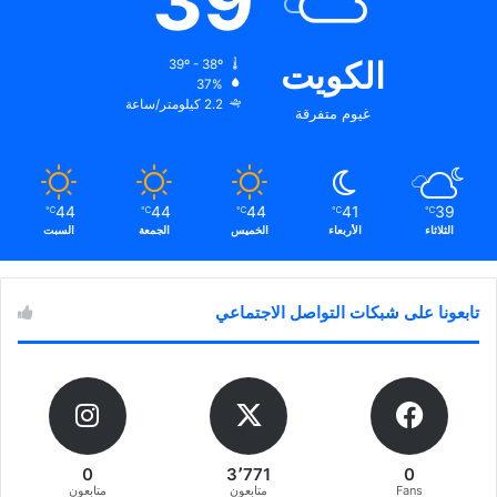
39
الكويت
39º - 38º
37%
2.2 كيلومتر/ساعة
غيوم متفرقة
44
44
44
41
39
℃
℃
℃
℃
℃
الثلاثاء
الأربعاء
الخميس
الجمعة
السبت
تابعونا على شبكات التواصل الاجتماعي
0
3٬771
0
Fans
متابعون
متابعون