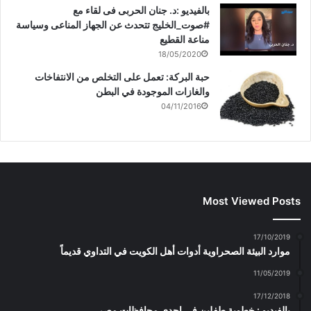
بالفيديو :د. جنان الحربى فى لقاء مع
#صوت_الخليج تتحدث عن الجهاز المناعى وسياسة
مناعة القطيع
18/05/2020
حبة البركة: تعمل على التخلص من الانتفاخات
والغازات الموجودة في البطن
04/11/2016
Most Viewed Posts
17/10/2019
موارد البيئة الصحراوية أدوات أهل الكويت في التداوي قديماً
11/05/2019
17/12/2018
بالفيديو : خطوبة طفلين فى احدى محافظات مصر