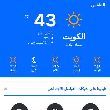
الطقس
43
℃
الكويت
43º - 39º
31%
2.11 كيلومتر/ساعة
سماء صافية
45
41
39
41
43
℃
℃
℃
℃
℃
الجمعة
السبت
الأحد
الأثنين
الثلاثاء
تابعونا على شبكات التواصل الاجتماعي