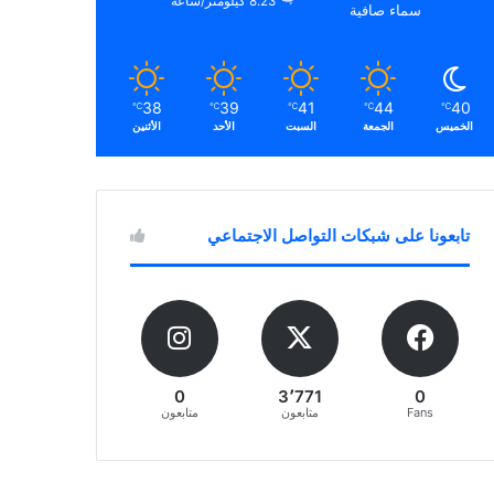
8.23 كيلومتر/ساعة
سماء صافية
38
39
41
44
40
℃
℃
℃
℃
℃
الخميس
الجمعة
السبت
الأحد
الأثنين
تابعونا على شبكات التواصل الاجتماعي
0
3٬771
0
Fans
متابعون
متابعون