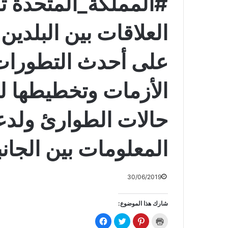
‎#المملكة_المتحدة ت
العلاقات بين البلدين
على أحدث التطورات
الأزمات وتخطيطها لل
حالات الطوارئ ولدعم
المعلومات بين الجانبين. ‎#ا
30/06/2019
شارك هذا الموضوع:
ا
ا
ا
ا
ض
ض
ض
ن