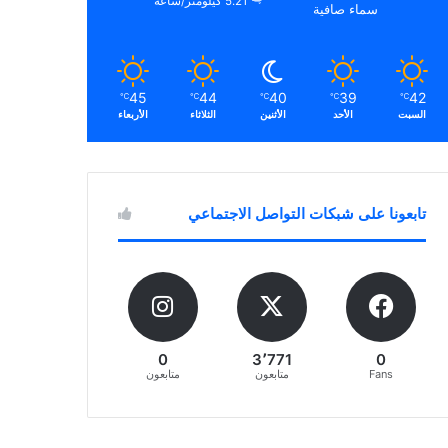
5.21 كيلومتر/ساعة
سماء صافية
45
44
40
39
42
℃
℃
℃
℃
℃
السبت
الأحد
الأثنين
الثلاثاء
الأربعاء
تابعونا على شبكات التواصل الاجتماعي
0
3٬771
0
Fans
متابعون
متابعون