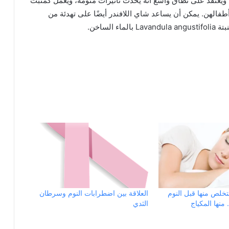
ويُعتقد على نطاق واسع أنه يُحدث تأثيرات منومة، ويعمل كمثبت
 أطفالهن. يمكن أن يساعد شاي اللافندر أيضًا على تهدئة من
لساخن.
لتخلص منها قبل النوم
العلاقة بين اضطرابات النوم وسرطان
منها المكياج
الثدي