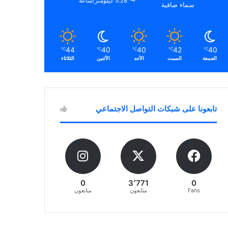
5.28 كيلومتر/ساعة
سماء صافية
44
40
40
42
40
℃
℃
℃
℃
℃
الجمعة
السبت
الأحد
الأثنين
الثلاثاء
تابعونا على شبكات التواصل الاجتماعي
0
3٬771
0
Fans
متابعون
متابعون