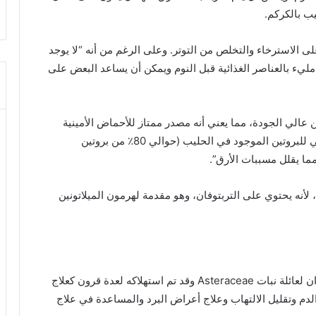
ب بالكركم.
ى الاسترخاء والتخلص من التوتر. وعلى الرغم من أنه “لا يوجد
ليء بالعناصر الغذائية قبل النوم ويمكن أن يساعد البعض على
 عالي الجودة، مما يعني أنه مصدر ممتاز للأحماض الأمينية
الأساسية، علاوة على أن الكازين، وهو المكون الأساسي للبروتين الموجود في الحليب (حوالي 80٪ من بروتين
ما يقلل مسببات الأرق”.
أنه يحتوي على التربتوفان، وهو مقدمة لهرمون الميلاتونين
إن البابونج هو عشب يأتي من الأزهار التي تشبه الأقحوان لعائلة نبات Asteraceae وقد تم استهلاكه لعدة قرون كعلاج
م وتقليل الالتهاب وعلاج أعراض البرد والمساعدة في علاج