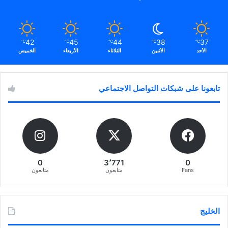
42
45
44
38
37
℃
℃
℃
℃
℃
الأحد
الأثنين
الثلاثاء
الأربعاء
الخميس
تابعونا على شبكات التواصل الاجتماعي
0
3٬771
0
Fans
متابعون
متابعون
الخليج