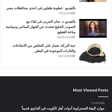
بالفيديو : خطوبة طفلين فى احدى محافظات مصر
17/12/2018
بالفيديو :د. جنان الحربى فى لقاء مع
#صوت_الخليج تتحدث عن الجهاز المناعى وسياسة
مناعة القطيع
18/05/2020
حبة البركة: تعمل على التخلص من الانتفاخات
والغازات الموجودة في البطن
04/11/2016
Most Viewed Posts
17/10/2019
موارد البيئة الصحراوية أدوات أهل الكويت في التداوي قديماً