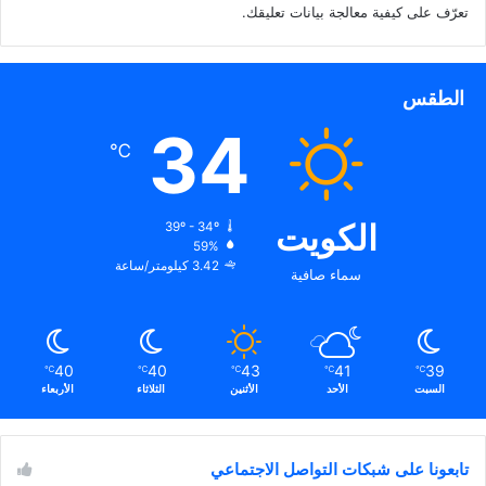
تعرّف على كيفية معالجة بيانات تعليقك
.
الطقس
34
℃
الكويت
39º - 34º
59%
3.42 كيلومتر/ساعة
سماء صافية
40
40
43
41
39
℃
℃
℃
℃
℃
السبت
الأحد
الأثنين
الثلاثاء
الأربعاء
تابعونا على شبكات التواصل الاجتماعي