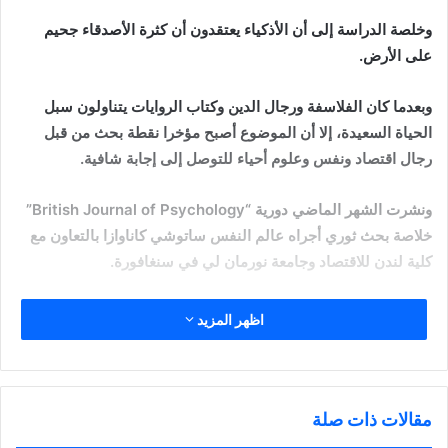
وخلصة الدراسة إلى أن الأذكياء يعتقدون أن كثرة الأصدقاء جحيم
على الأرض.
وبعدما كان الفلاسفة ورجال الدين وكتاب الروايات يتناولون سبل
الحياة السعيدة، إلا أن الموضوع أصبح مؤخرا نقطة بحث من قبل
رجال اقتصاد ونفس وعلوم أحياء للتوصل إلى إجابة شافية.
ونشرت الشهر الماضي دورية “British Journal of Psychology”
خلاصة بحث ثوري أجراه عالم النفس ساتوشي كاناوازا بالتعاون مع
كلية لندن للاقتصاد وجامعة نورمان لي في سنغافورة.
واعتمد الباحثون على نظرية أن “الصيد والتجميع” التي كان يعتمدها
اظهر المزيد
الإنسان الحجري هي الأساس للسعادة. ومع تغير الحياة طبعا
والظروف تغيرت العوامل التي ترضي الإنسان.
أجريت الدراسة على 15 ألف شخص تتراوح أعمارهم بين 18 و 28
مقالات ذات صلة
في ما أطلقوا عليه “نظرية سافانا للسعادة”.