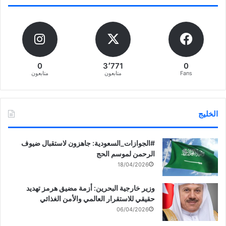
0
3٬771
0
Fans
متابعون
متابعون
الخليج
‏‎#الجوازات_السعودية: جاهزون لاستقبال ضيوف
الرحمن لموسم الحج
18/04/2026
وزير خارجية البحرين: أزمة مضيق هرمز تهديد
حقيقي للاستقرار العالمي والأمن الغذائي
06/04/2026