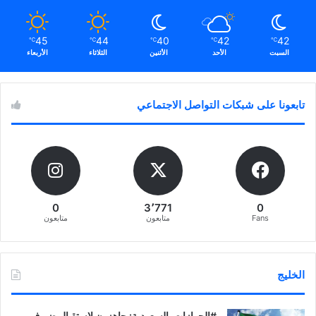
45
44
40
42
42
℃
℃
℃
℃
℃
السبت
الأحد
الأثنين
الثلاثاء
الأربعاء
تابعونا على شبكات التواصل الاجتماعي
0
3٬771
0
Fans
متابعون
متابعون
الخليج
‏‎#الجوازات_السعودية: جاهزون لاستقبال ضيوف