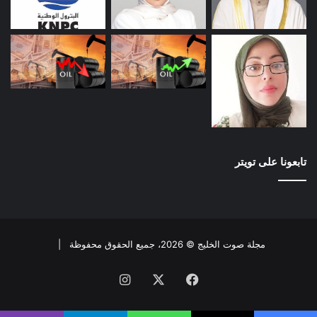
تابعونا على تويتر
مجلة صوت الخليج © 2026، جميع الحقوق محفوظة |
فيسبوك
X
انستقرام