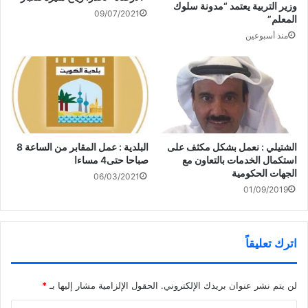
ي
ذ
ف
وزير التربية يعتمد “مدونة سلوك
ن
ة
ذ
09/07/2021
«الأرصاد»: طقس غير مستقر
المعلم”
ا
ج
ة
ف
د
ج
وغائم جزئيا و«العظمى»31
منذ أسبوعين
ذ
ي
د
ة
د
ي
ج
ة
د
د
)
ة
ي
)
د
ة
)
الشتيلي : نعمل بشكل مكثف على
البلدية : عمل المقابر من الساعة 8
استكمال الخدمات بالتعاون مع
صباحا حتى4 مساءا
الجهات الحكومية
06/03/2021
01/09/2019
اترك تعليقاً
لن يتم نشر عنوان بريدك الإلكتروني.
الحقول الإلزامية مشار إليها بـ
*