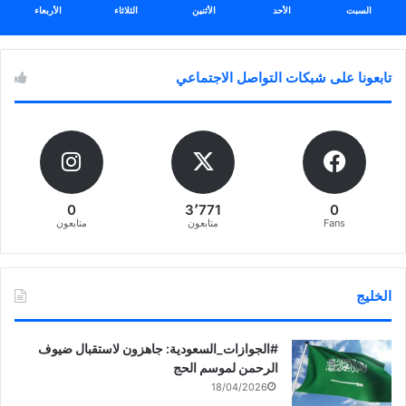
السبت
الأحد
الأثنين
الثلاثاء
الأربعاء
تابعونا على شبكات التواصل الاجتماعي
0
3٬771
0
Fans
متابعون
متابعون
الخليج
‏‎#الجوازات_السعودية: جاهزون لاستقبال ضيوف
الرحمن لموسم الحج
18/04/2026