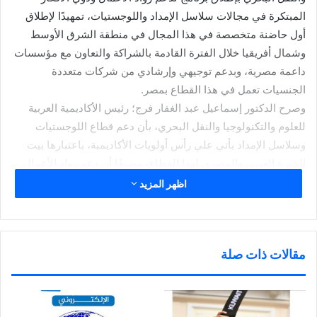
المبتكرة في مجالات سلاسل الإمداد واللوجستيات، تمهيدًا لإطلاق
أول حاضنة متخصصة في هذا المجال في منطقة الشرق الأوسط
وشمال أفريقيا خلال الفترة القادمة بالشراكة والتعاون مع مؤسسات
داعمة مصرية، وبدعم توجيهي وإرشادي من شركات متعددة
الجنسيات تعمل في هذا القطاع بمصر.
وصرح الدكتور إسماعيل عبد الغفار فرج؛ رئيس الأكاديمية العربية
للعلوم والتكنولوجيا والنقل البحري، بأن دعم قطاع اللوجستيات
وسلاسل الإمداد يأتي علي رأس أولويات الأكاديمية، باعتبارها بيت
الخبرة العربي والمصري لهذا القطاع، مضيفًا أن دعم رواد الأعمال
والأفكار الأبتكارية يساهم بدرجة كبيرة في تطور ونمو هذا القطاع
اظهر المزيد
الهام.
وأوضح الدكتور وائل الدسوقي؛ مدير مركز ريادة الأعمال، بأن هذا
البرنامج هو أحد برامج مركز ريادة الأعمال بالأكاديمية، ويتم تنفيذه
مقالات ذات صلة
في مرحلته الأولي من خلال محتوى متكامل لريادة الأعمال بالتعاون
مع مؤسسة “Wadhwani” العالمية، والمتخصصة في المحتوى
العلمي لهذا المجال، بالإضافة إلي المحتوى المتخصص في سلاسل
الأمداد واللوجستيات من خبراء الأكاديمية العربية.