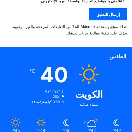
أعلمني بالمواضيع الجديدة بواسطة البريد الإلكتروني.
هذا الموقع يستخدم Akismet للحدّ من التعليقات المزعجة والغير مرغوبة.
تعرّف على كيفية معالجة بيانات تعليقك
.
الطقس
40
℃
الكويت
42º - 38º
25%
3.58 كيلومتر/ساعة
سماء صافية
45
44
40
42
42
℃
℃
℃
℃
℃