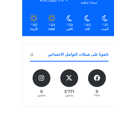
3.78 كيلومتر/ساعة
سماء صافية
45
44
39
40
41
℃
℃
℃
℃
℃
السبت
الأحد
الأثنين
الثلاثاء
الأربعاء
تابعونا على شبكات التواصل الاجتماعي
0
3٬771
0
Fans
متابعون
متابعون