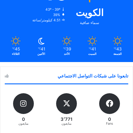
الكويت
43º - 39º
39%
4.51 كيلومتر/ساعة
سماء صافية
45
41
39
41
43
℃
℃
℃
℃
℃
الجمعة
السبت
الأحد
الأثنين
الثلاثاء
تابعونا على شبكات التواصل الاجتماعي
0
3٬771
0
Fans
متابعون
متابعون