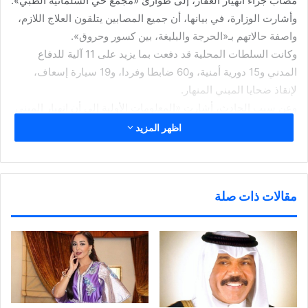
مصاب جراء انهيار العقار، إلى طوارئ «مجمع حي السلمانية الطبي».
وأشارت الوزارة، في بيانها، أن جميع المصابين يتلقون العلاج اللازم،
واصفة حالاتهم بـ«الحرجة والبليغة، بين كسور وحروق».
وكانت السلطات المحلية قد دفعت بما يزيد على 11 آلية للدفاع
المدني و15 دورية أمنية، و60 ضابطا وفردا، و19 سيارة إسعاف،
لإنقاذ ضحايا المبني المنهار.
وعن سبب الحادث، أشارت «المعلومات الأولية إلى أن انهيار المبنى
ناجم عن انفجار إسطوانة غاز عقب انتهاء اثنين من قاطني الطابق
اظهر المزيد
الثاني من طهي الطعام»، وفق بيان سابق لوزارة الداخلية».
شارك هذا الموضوع:
مقالات ذات صلة
ا
ا
ا
ا
ض
ض
ض
ن
غ
غ
غ
ق
ط
ط
ط
ر
ل
ل
ل
ل
ل
ل
ل
ل
ط
م
م
م
مرتبط
ب
ش
ش
ش
ا
ا
ا
ا
ع
ر
ر
ر
ة
ك
ك
ك
(
ة
ة
ة
ف
ع
ع
ع