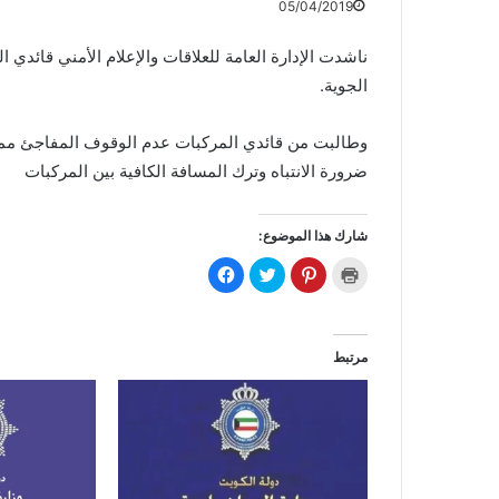
05/04/2019
ناشدت الإدارة العامة للعلاقات والإعلام الأمني قائدي
الجوية.
وطالبت من قائدي المركبات عدم الوقوف المفاجئ مما
ضرورة الانتباه وترك المسافة الكافية بين المركبات
شارك هذا الموضوع:
ا
ا
ا
ا
ض
ض
ض
ن
غ
غ
غ
ق
ط
ط
ط
ر
ل
ل
ل
ل
ل
ل
ل
ل
ط
م
م
م
مرتبط
ب
ش
ش
ش
ا
ا
ا
ا
ع
ر
ر
ر
ة
ك
ك
ك
(
ة
ة
ة
ف
ع
ع
ع
ت
ل
ل
ل
ح
ى
ى
ى
ف
P
ت
ف
ي
i
و
ي
ن
n
ي
س