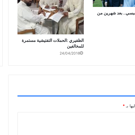
سبسي.. بعد شهرين من
الظفيري :الحملات التفتيشية مستمرة
للمخالفين
24/04/2016
يها بـ
*