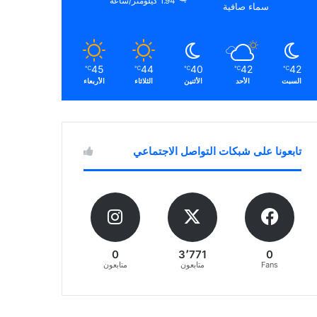
1.94 كيلومتر/ساعة
سماء صافية
45
44
40
42
42
℃
℃
℃
℃
℃
السبت
الأحد
الأثنين
الثلاثاء
الأربعاء
تابعونا على شبكات التواصل الاجتماعي
0
3٬771
0
Fans
متابعون
متابعون