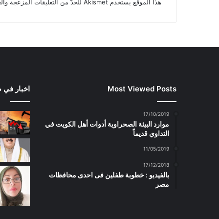
هذا الموقع يستخدم Akismet للحدّ من التعليقات المزعجة والغير مرغوبة.
Most Viewed Posts
اخبار في 
17/10/2019
موارد البيئة الصحراوية أدوات أهل الكويت في
التداوي قديماً
11/05/2019
17/12/2018
بالفيديو : خطوبة طفلين فى احدى محافظات
مصر