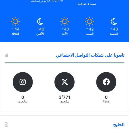
5.28 كيلومتر/ساعة
سماء صافية
44
40
40
42
40
℃
℃
℃
℃
℃
الجمعة
السبت
الأحد
الأثنين
الثلاثاء
تابعونا على شبكات التواصل الاجتماعي
0
3٬771
0
Fans
متابعون
متابعون
الخليج