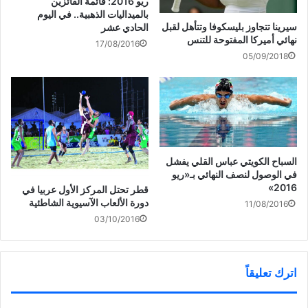
ريو 2016: قائمة الفائزين
د
)
ة
ي
)
بالميداليات الذهبية.. في اليوم
د
ة
سيرينا تتجاوز بليسكوفا وتتأهل لقبل
الحادي عشر
)
نهائي أميركا المفتوحة للتنس
17/08/2016
05/09/2018
السباح الكويتي عباس القلي يفشل
في الوصول لنصف النهائي بـ«ريو
2016»
قطر تحتل المركز الأول عربيا في
دورة الألعاب الآسيوية الشاطئية
11/08/2016
03/10/2016
اترك تعليقاً