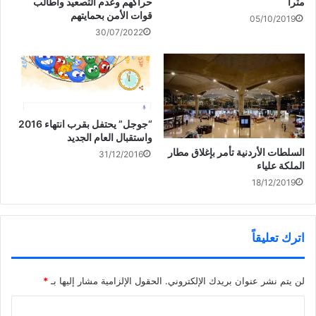
مترا
حراكهم وعدم التصعيد وأطالب
ي
ذ
ف
قوات الأمن بحمايتهم
ن
ة
ذ
05/10/2019
الكرملين: بوتين يلتقي نتنياهو
ا
ج
ة
30/07/2022
ف
د
ج
وأمير قطر الأسبوع المقبل
ذ
ي
د
ة
د
ي
ج
ة
د
د
)
ة
ي
)
د
ة
)
“جوجل” يحتفل بقرب انتهاء 2016
واستقبال العام الجديد
السلطات الأردنية تأمر بإغلاق مطار
31/12/2016
الملكة علياء
18/12/2019
اترك تعليقاً
لن يتم نشر عنوان بريدك الإلكتروني.
الحقول الإلزامية مشار إليها بـ
*
ا