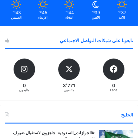
43
45
44
39
37
℃
℃
℃
℃
℃
الأحد
الأثنين
الثلاثاء
الأربعاء
الخميس
تابعونا على شبكات التواصل الاجتماعي
0
3٬771
0
Fans
متابعون
متابعون
الخليج
‏‎#الجوازات_السعودية: جاهزون لاستقبال ضيوف