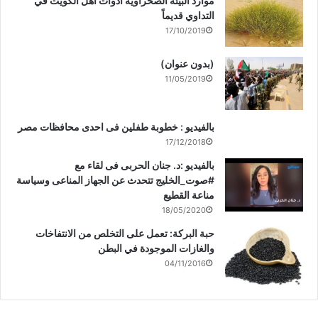
موارد البيئة الصحراوية أدوات أهل الكويت في
التداوي قديماً
17/10/2019
(بدون عنوان)
11/05/2019
بالفيديو : خطوبة طفلين فى احدى محافظات مصر
17/12/2018
بالفيديو :د. جنان الحربى فى لقاء مع
#صوت_الخليج تتحدث عن الجهاز المناعى وسياسة
مناعة القطيع
18/05/2020
حبة البركة: تعمل على التخلص من الانتفاخات
والغازات الموجودة في البطن
04/11/2016