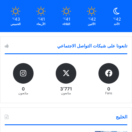
43
41
41
42
42
℃
℃
℃
℃
℃
الأحد
الأثنين
الثلاثاء
الأربعاء
الخميس
تابعونا على شبكات التواصل الاجتماعي
0
3٬771
0
Fans
متابعون
متابعون
الخليج