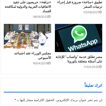
ف
د
ج
المطربة اللبنانية إليســا تروج
…
«نزاهة»: حريصون على تنفيذ
تطبيق «مناعة» ضرورة قبل إجراء
ذ
ي
د
لألبومها الجديد
ة
د
ي
الاتفاقيات العربية والدولية لمكافحة
ترتيبات السفر
ج
ة
د
الفساد
د
)
ة
02/08/2021
ي
)
18/09/2022
د
ة
)
مجلس الوزراء عقد اجتماعه
مصر تطلق خدمة “واتساب” للإجابة
الأسبوعي
على أسئلة متعلقة بكورونا
16/04/2018
11/04/2020
اترك تعليقاً
لن يتم نشر عنوان بريدك الإلكتروني.
الحقول الإلزامية مشار إليها بـ
*