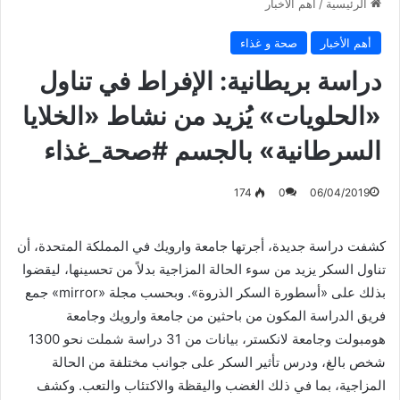
الرئيسية
/
أهم الأخبار
أهم الأخبار
صحة و غذاء
دراسة بريطانية: الإفراط في تناول
«الحلويات» يُزيد من نشاط «الخلايا
السرطانية» بالجسم #صحة_غذاء
174
0
06/04/2019
كشفت دراسة جديدة، أجرتها جامعة وارويك في المملكة المتحدة، أن
تناول السكر يزيد من سوء الحالة المزاجية بدلاً من تحسينها، ليقضوا
بذلك على «أسطورة السكر الذروة». وبحسب مجلة «mirror» جمع
فريق الدراسة المكون من باحثين من جامعة وارويك وجامعة
هومبولت وجامعة لانكستر، بيانات من 31 دراسة شملت نحو 1300
شخص بالغ، ودرس تأثير السكر على جوانب مختلفة من الحالة
المزاجية، بما في ذلك الغضب واليقظة والاكتئاب والتعب. وكشف