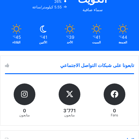
26%
5.55 كيلومتر/ساعة
سماء صافية
45
41
39
41
44
℃
℃
℃
℃
℃
الجمعة
السبت
الأحد
الأثنين
الثلاثاء
تابعونا على شبكات التواصل الاجتماعي
0
3٬771
0
Fans
متابعون
متابعون