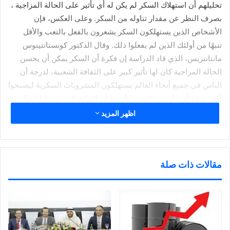
تحليلهم أن استهلاك السكر لم يكن له أي تأثير على الحالة المزاجية ،
بصرف النظر عن مقدار تناوله من السكر. وعلى العكس، فإن
الأشخاص الذين يستهلكون السكر يشعرون بالفعل بالتعب والأقل
تنبهًا من أولئك الذين لم يفعلوا ذلك. وقال الدكتور كونستانتينوس
مانتانتزيس، الذي قاد الدراسة إن فكرة أن السكر يمكن أن يحسن
الحالة المزاجية كان لها تأثير كبير على الثقافة الشعبية، لدرجة أن
الناس في جميع أنحاء العالم يستهلكون المشروبات السكرية ليصبحوا
أكثر يقظة أو يقاومون التعب. وأوضح أن النتائج التي توصلنا إليها
تشير بوضوح شديد إلى أن مثل هذه الادعاءات لا تدعمها – إذا كان أي
اظهر المزيد
شيء ، فإن السكر ربما يجعلك تشعر بأنك أسوأ، وكذلك يتأثر الجهاز
المناعي بشكل سلبي نتيجة الإفراط في تناول السكريات، وتصبح
أكثر عرضة للإصابة بالأمراض المناعية، والإفراط بيها يزيد من نشاط
مقالات ذات صلة
الخلايا السرطانية بالجسم.
شارك هذا الموضوع:
ا
ا
ا
ا
ض
ض
ض
ن
غ
غ
غ
ق
ط
ط
ط
ر