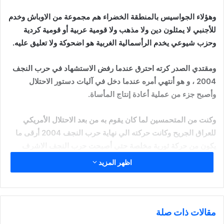
وهؤلاء الجواسيس بالمنطقة الخضراء هم مجموعة من الاوباش وخدم
للأجنبي لا يمثلون دين ولا مذهب ولا قومية عربية أو قومية كردية
وحزب شيوعي يخدم الرأسمالية الغربية هو اضحوكة ولا تعليق عليه.
ومقتدي الصدر كرته احترق عندما رفض الاستشهاد في حرب النجف
2004 ، و هو أنتهي أمره عندما دخل في آليات دستور الاحتلال
وأصبح جزء من عملية أعادة إنتاج المأساة.
وكنت من المتحمسين لما كان يقوم به من بعد الاحتلال الأمريكي
للعراق الجريح وكانت حركته الي نهاية حرب النجف 2004 أرقى ما
يكون من حركة ثورية مخلصة حتي أصبحت حرب النجف الاشرف
2004 توصف بكربلاء ثانية وهو كشخص قائد انذاك
اظهر المزيد
ك”الحسين الموقف يعود”
وكتبت آنذاك الكثير بهذا الشأن ولعلي كنت من القلائل ولعلي الوحيد
ولست نادم عن ذلك ولا متراجع لأن ذلك الوقت وبتلك اللحظة
مقالات ذات صلة
التاريخية في 2004 كانت الأوضاع كربلاء ثانية بأمتياز وفضيحة