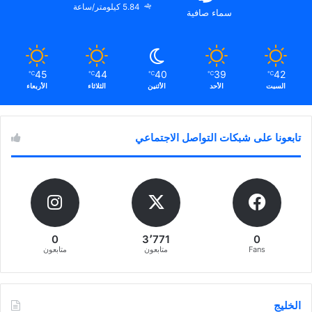
5.84 كيلومتر/ساعة
سماء صافية
45
44
40
39
42
℃
℃
℃
℃
℃
السبت
الأحد
الأثنين
الثلاثاء
الأربعاء
تابعونا على شبكات التواصل الاجتماعي
0
3٬771
0
Fans
متابعون
متابعون
الخليج