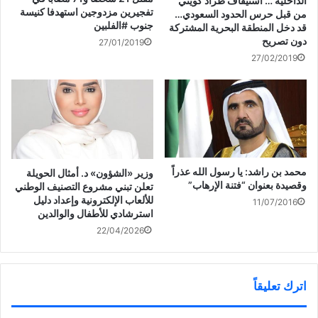
الداخلية … استيقاف طراد كويتي
سمو ولي العهد يشمل برعايته
د
)
ة
تفجيرين مزدوجين استهدفا كنيسة
من قبل حرس الحدود السعودي…
ي
)
غداً المباراة النهائية لكأس
د
جنوب #الفلبين
قد دخل المنطقة البحرية المشتركة
سموه بين فريقي الكويت
ة
دون تصريح
)
27/01/2019
والقادسية
27/02/2019
محمد بن راشد: يا رسول الله عذراً
‏وزير «الشؤون» د. أمثال الحويلة
وقصيدة بعنوان “فتنة الإرهاب”
تعلن تبني مشروع التصنيف الوطني
للألعاب الإلكترونية وإعداد دليل
11/07/2016
استرشادي للأطفال والوالدين
22/04/2026
اترك تعليقاً