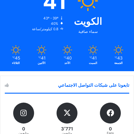
41
الكويت
43º - 39º
40%
0.8 كيلومتر/ساعة
سماء صافية
45
41
40
41
43
℃
℃
℃
℃
℃
الجمعة
السبت
الأحد
الأثنين
الثلاثاء
تابعونا على شبكات التواصل الاجتماعي
0
3٬771
0
Fans
متابعون
متابعون