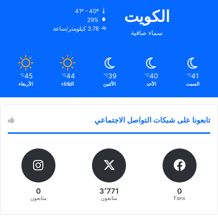
الكويت
41º - 40º
29%
3.78 كيلومتر/ساعة
سماء صافية
45
44
39
40
41
℃
℃
℃
℃
℃
السبت
الأحد
الأثنين
الثلاثاء
الأربعاء
تابعونا على شبكات التواصل الاجتماعي
0
3٬771
0
Fans
متابعون
متابعون