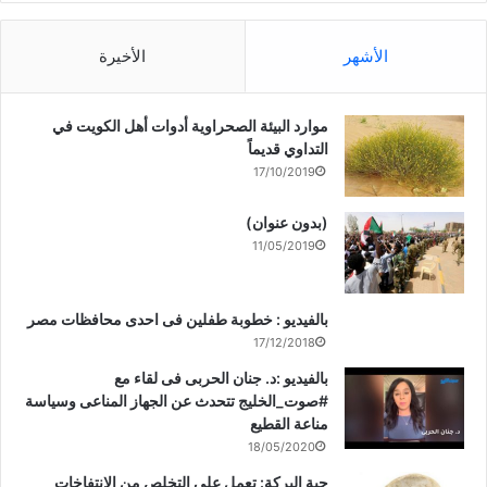
الأشهر
الأخيرة
موارد البيئة الصحراوية أدوات أهل الكويت في
التداوي قديماً
17/10/2019
(بدون عنوان)
11/05/2019
بالفيديو : خطوبة طفلين فى احدى محافظات مصر
17/12/2018
بالفيديو :د. جنان الحربى فى لقاء مع
#صوت_الخليج تتحدث عن الجهاز المناعى وسياسة
مناعة القطيع
18/05/2020
حبة البركة: تعمل على التخلص من الانتفاخات