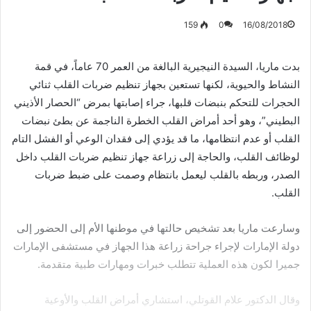
159
0
16/08/2018
بدت ماريا، السيدة النيجيرية البالغة من العمر 70 عاماً، في قمة
النشاط والحيوية، لكنها تستعين بجهاز تنظيم ضربات القلب ثنائي
الحجرات للتحكم بنبضات قلبها، جراء إصابتها بمرض “الحصار الأذيني
البطيني”، وهو أحد أمراض القلب الخطرة الناجمة عن بطئ نبضات
القلب أو عدم انتظامها، ما قد يؤدي إلى فقدان الوعي أو الفشل التام
لوظائف القلب، والحاجة إلى زراعة جهاز تنظيم ضربات القلب داخل
الصدر، وربطه بالقلب ليعمل بانتظام وصمت على ضبط ضربات
القلب.
وسارعت ماريا بعد تشخيص حالتها في موطنها الأم إلى الحضور إلى
دولة الإمارات لإجراء جراحة زراعة هذا الجهاز في مستشفى الإمارات
جميرا لكون هذه العملية تتطلب خبرات ومهارات طبية متقدمة.
وقال الدكتور علام القوتلي، استشاري أمراض القلب والأوعية