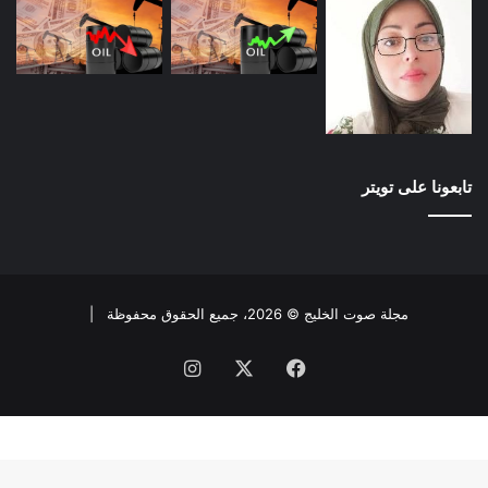
تابعونا على تويتر
مجلة صوت الخليج © 2026، جميع الحقوق محفوظة |
فيسبوك
X
انستقرام