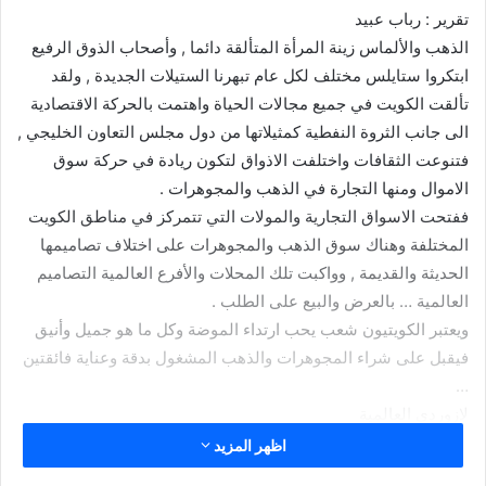
تقرير : رباب عبيد
الذهب والألماس زينة المرأة المتألقة دائما , وأصحاب الذوق الرفيع
ابتكروا ستايلس مختلف لكل عام تبهرنا الستيلات الجديدة , ولقد
تألقت الكويت في جميع مجالات الحياة واهتمت بالحركة الاقتصادية
الى جانب الثروة النفطية كمثيلاتها من دول مجلس التعاون الخليجي ,
فتنوعت الثقافات واختلفت الاذواق لتكون ريادة في حركة سوق
الاموال ومنها التجارة في الذهب والمجوهرات .
ففتحت الاسواق التجارية والمولات التي تتمركز في مناطق الكويت
المختلفة وهناك سوق الذهب والمجوهرات على اختلاف تصاميمها
الحديثة والقديمة , وواكبت تلك المحلات والأفرع العالمية التصاميم
العالمية … بالعرض والبيع على الطلب .
ويعتبر الكويتيون شعب يحب ارتداء الموضة وكل ما هو جميل وأنيق
فيقبل على شراء المجوهرات والذهب المشغول بدقة وعناية فائقتين
…
لازوردي العالمية
مؤخرا قامت مجموعة لازوردي، العلامة التجارية الرائدة في مجال
اظهر المزيد
الذهب والمجوهرات، عن الانتهاء من الأعمال بحملتها الجديدة