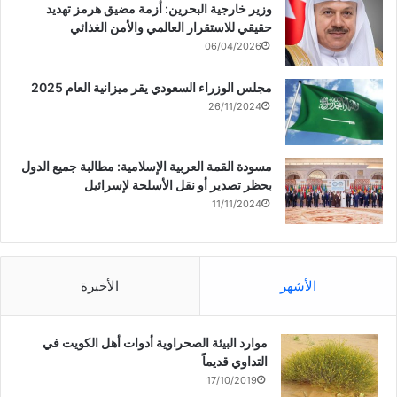
)
ح
ا
ن
وزير خارجية البحرين: أزمة مضيق هرمز تهديد
ف
ف
ا
ي
ذ
ف
حقيقي للاستقرار العالمي والأمن الغذائي
ن
ة
ذ
تراجع أسعار الذهب مع صعود
ا
ج
ة
06/04/2026
ف
د
ج
الأسهم والدولار
ذ
ي
د
ة
د
ي
مجلس الوزراء السعودي يقر ميزانية العام 2025
ج
ة
د
د
)
ة
26/11/2024
ي
)
د
ة
)
مسودة القمة العربية الإسلامية: مطالبة جميع الدول
بحظر تصدير أو نقل الأسلحة لإسرائيل
11/11/2024
الأشهر
الأخيرة
موارد البيئة الصحراوية أدوات أهل الكويت في
التداوي قديماً
17/10/2019