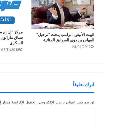
مركز “إن إم س
البيت الأبيض : ترامب يبحث “ترحيل”
سباق ماراثون
المهاجرين ذوي السوابق الجنائية
السكري
24/01/2017
08/11/2018
اترك تعليقاً
لن يتم نشر عنوان بريدك الإلكتروني.
الحقول الإلزامية مشار إل
ا
ل