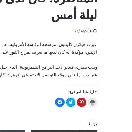
ليلة أمس
27/09/2016
عبرت هيلاري كلينتون، مرشحة الرئاسة الأمريكية، عن
الإثنين، مؤكدة أنه كان لديها ما يعرف بمزاج الفوز عل
وبثت هيلاري فيديو لأحد البرامج التليفزيونية، الذي حل
عبر حسابها على موقع التواصل الاجتماعي “تويتر”: “كا
شارك هذا الموضوع:
ا
ا
ا
ا
ض
ض
ض
ن
غ
غ
غ
ق
ط
ط
ط
ر
ل
ل
ل
ل
ل
ل
ل
ل
ط
م
م
م
مرتبط
ب
ش
ش
ش
ا
ا
ا
ا