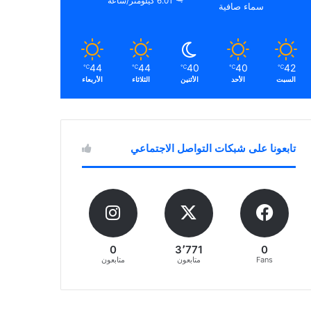
6.01 كيلومتر/ساعة
سماء صافية
44
44
40
40
42
℃
℃
℃
℃
℃
السبت
الأحد
الأثنين
الثلاثاء
الأربعاء
تابعونا على شبكات التواصل الاجتماعي
0
3٬771
0
Fans
متابعون
متابعون