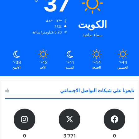
37
الكويت
44º - 37º
25%
5.26 كيلومتر/ساعة
سماء صافية
38
42
41
44
44
℃
℃
℃
℃
℃
الخميس
الجمعة
السبت
الأحد
الأثنين
تابعونا على شبكات التواصل الاجتماعي
0
3٬771
0