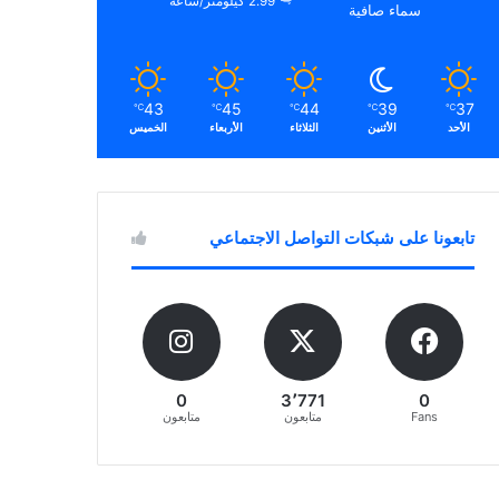
2.99 كيلومتر/ساعة
سماء صافية
43
45
44
39
37
℃
℃
℃
℃
℃
الأحد
الأثنين
الثلاثاء
الأربعاء
الخميس
تابعونا على شبكات التواصل الاجتماعي
0
3٬771
0
Fans
متابعون
متابعون