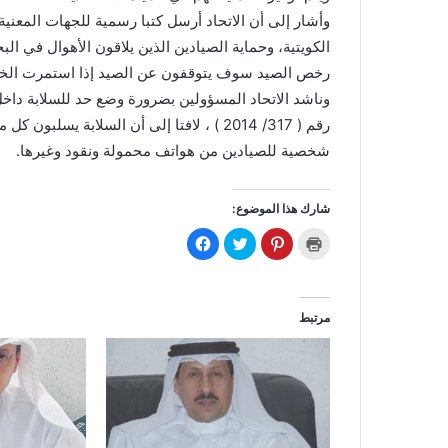
وأشار إلى أن الاتحاد أرسل كتبا رسمية للجهات المعنية 
الكويتية، وحماية الصيادين الذين يلاقون الأهوال في ال
رخص الصيد سوف يتوقفون عن الصيد إذا استمرت الخسا
وناشد الاتحاد المسؤولين بضرورة وضع حد للسلابة داخل 
رقم ( 317/ 2014 ) ، لافتا إلى أن السلابة
شخصية للصيادين من هواتف محمولة ونقود وغيرها.
شارك هذا الموضوع:
ا
ا
ا
ا
ض
ض
ض
ن
غ
غ
غ
ق
ط
ط
ط
ر
ل
ل
ل
ل
ل
ل
ل
ل
ط
م
م
م
مرتبط
ب
ش
ش
ش
ا
ا
ا
ا
ع
ر
ر
ر
ة
ك
ك
ك
(
ة
ة
ة
ف
ع
ع
ع
ت
ل
ل
ل
ح
ى
ى
ى
ف
P
ت
ف
ي
i
و
ي
ن
n
ي
س