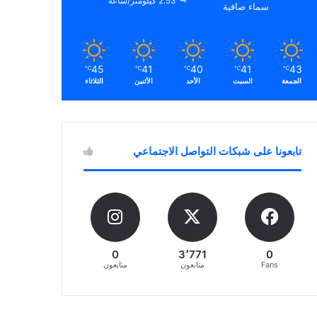
2.53 كيلومتر/ساعة
سماء صافية
45
41
40
41
43
℃
℃
℃
℃
℃
الجمعة
السبت
الأحد
الأثنين
الثلاثاء
تابعونا على شبكات التواصل الاجتماعي
0
3٬771
0
Fans
متابعون
متابعون