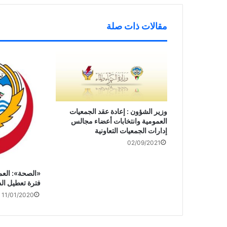
د
)
ة
ي
)
د
ة
مقالات ذات صلة
)
وزير الشؤون : إعادة عقد الجمعيات
العمومية وانتخابات أعضاء مجالس
إدارات الجمعيات التعاونية
02/09/2021
«الصحة»: العم
فترة تعطيل الد
11/01/2020