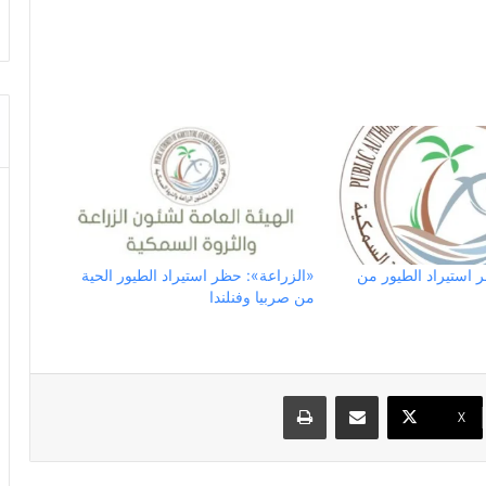
 استيراد الطيور من
«الزراعة»: حظر استيراد الطيور الحية
من صربيا وفنلندا
مشاركة عبر البريد
طباعة
X