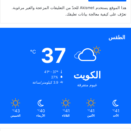
هذا الموقع يستخدم Akismet للحدّ من التعليقات المزعجة والغير مرغوبة.
تعرّف على كيفية معالجة بيانات تعليقك
.
الطقس
37
℃
الكويت
41º - 37º
27%
3.9 كيلومتر/ساعة
غيوم متفرقة
43
40
41
41
41
℃
℃
℃
℃
℃
الأحد
الأثنين
الثلاثاء
الأربعاء
الخميس