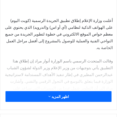
أعلنت وزارة الإعلام إطلاق تطبيق الجريدة الرسمية (كويت اليوم)
على الهواتف الذكية لنظامي (آي أو اس) و(اندرويد) الذي يحتوي على
معظم خواص الموقع الالكتروني في خطوة لتطوير الجريدة من جميع
النواحي الفنية والعملية للوصول بالمشروع إلى أفضل مراحل العمل
الخاصة به.
وقالت المتحدث الرسمي باسم الوزارة أنوار مراد إن إطلاق هذا
التطبيق يأتي بتوجيهات من وزير الإعلام وزير الدولة لشؤون الشباب
عبدالرحمن المطيري في إطار تنفيذ الأهداف المستدامة لاستراتيجية
الوزارة فيما يتعلق بالتوسع في التحول الرقمي والتقني. وأشارت
مراد إلى أن التطوير شمل عددا من المميزات التي تساعد على
إظهار الجريدة الرسمية بالشكل الذي يليق بها ومنها على سبيل
اظهر المزيد
المثال إضافة خاصية التنبيه بالرسائل النصية للمراجعين
والمشتركين.