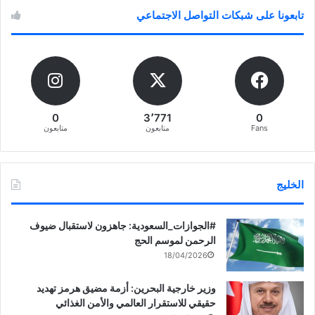
تابعونا على شبكات التواصل الاجتماعي
0
3٬771
0
Fans
متابعون
متابعون
الخليج
‏‎#الجوازات_السعودية: جاهزون لاستقبال ضيوف
الرحمن لموسم الحج
18/04/2026
وزير خارجية البحرين: أزمة مضيق هرمز تهديد
حقيقي للاستقرار العالمي والأمن الغذائي