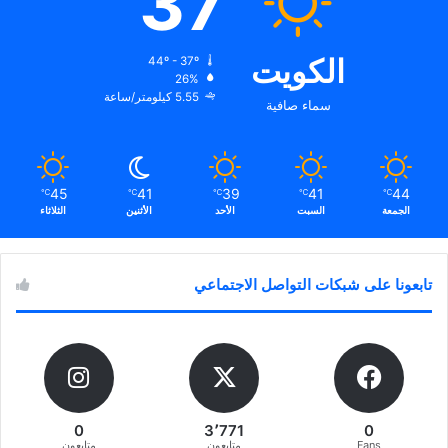
37
الكويت
44º - 37º
26%
5.55 كيلومتر/ساعة
سماء صافية
45
41
39
41
44
℃
℃
℃
℃
℃
الجمعة
السبت
الأحد
الأثنين
الثلاثاء
تابعونا على شبكات التواصل الاجتماعي
0
3٬771
0
Fans
متابعون
متابعون