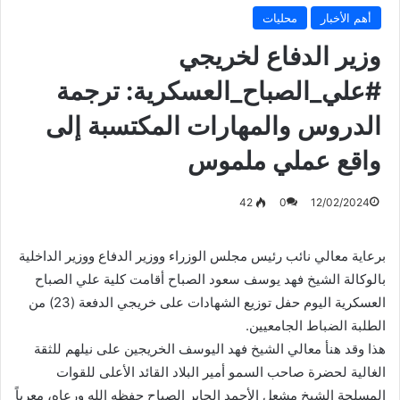
أهم الأخبار
محليات
وزير الدفاع لخريجي
‎#علي_الصباح_العسكرية: ترجمة
الدروس والمهارات المكتسبة إلى
واقع عملي ملموس
42
0
12/02/2024
برعاية معالي نائب رئيس مجلس الوزراء ووزير الدفاع ووزير الداخلية
بالوكالة الشيخ فهد يوسف سعود الصباح أقامت كلية علي الصباح
العسكرية اليوم حفل توزيع الشهادات على خريجي الدفعة (23) من
الطلبة الضباط الجامعيين.
هذا وقد هنأ معالي الشيخ فهد اليوسف الخريجين على نيلهم للثقة
الغالية لحضرة صاحب السمو أمير البلاد القائد الأعلى للقوات
المسلحة الشيخ مشعل الأحمد الجابر الصباح حفظه الله ورعاه، معرباً