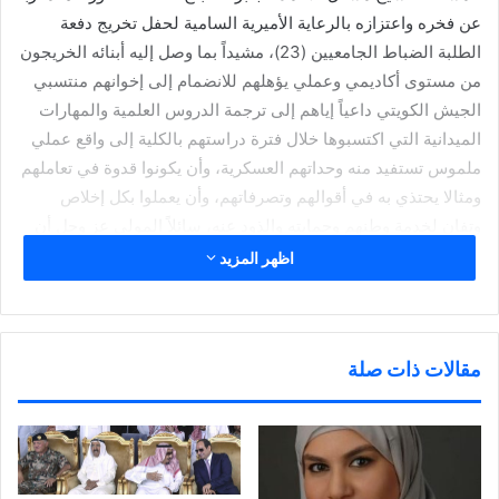
عن فخره واعتزازه بالرعاية الأميرية السامية لحفل تخريج دفعة
الطلبة الضباط الجامعيين (23)، مشيداً بما وصل إليه أبنائه الخريجون
من مستوى أكاديمي وعملي يؤهلهم للانضمام إلى إخوانهم منتسبي
الجيش الكويتي داعياً إياهم إلى ترجمة الدروس العلمية والمهارات
الميدانية التي اكتسبوها خلال فترة دراستهم بالكلية إلى واقع عملي
ملموس تستفيد منه وحداتهم العسكرية، وأن يكونوا قدوة في تعاملهم
ومثالا يحتذي به في أقوالهم وتصرفاتهم، وأن يعملوا بكل إخلاص
وتفانٍ لخدمة وطنهم وحمايته والذود عنه، سائلاً المولى عز وجل أن
يديم على بلدنا الحبيب نعمة الأمن والأمان والعزة والرفعة، في ظل
اظهر المزيد
القيادة الحكيمة لحضرة صاحب السمو أمير البلاد حفظه الله ورعاه.
كما أعرب معالي نائب رئيس مجلس الوزراء ووزير الدفاع ووزير
الداخلية بالوكالة الشيخ فهد اليوسف الصباح عن شكره وتقديره
مقالات ذات صلة
لقيادة ومنتسبي كلية علي الصباح العسكرية، على ما بذلوه من جهود
وعمل مخلصٍ دؤوب أثمر الاحتفال بتخريج هذه الكوكبة من الضباط.
حضر مراسم حفل توزيع الشهادات سعادة وكيل وزارة الدفاع الشيخ
الدكتور عبدالله مشعل الصباح، وسعادة رئيس الأركان العامة للجيش
بالتفويض اللواء الركن مهندس غازي حسن الشمري، وعدد من كبار