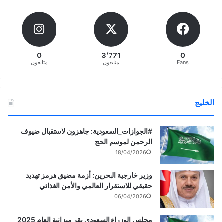
0
3٬771
0
Fans
متابعون
متابعون
الخليج
‏‎#الجوازات_السعودية: جاهزون لاستقبال ضيوف
الرحمن لموسم الحج
18/04/2026
وزير خارجية البحرين: أزمة مضيق هرمز تهديد
حقيقي للاستقرار العالمي والأمن الغذائي
06/04/2026
مجلس الوزراء السعودي يقر ميزانية العام 2025