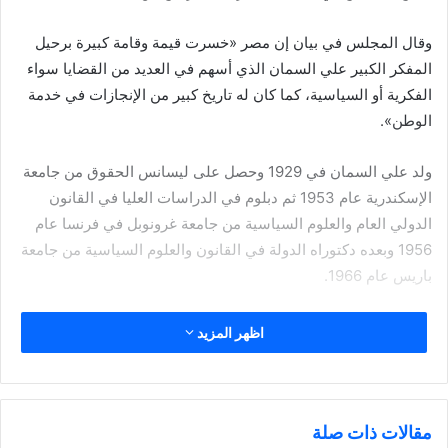
وقال المجلس في بيان إن مصر «خسرت قيمة وقامة كبيرة برحيل
المفكر الكبير علي السمان الذي أسهم في العديد من القضايا سواء
الفكرية أو السياسية، كما كان له تاريخ كبير من الإنجازات في خدمة
الوطن».
ولد علي السمان في 1929 وحصل على ليسانس الحقوق من جامعة
الإسكندرية عام 1953 ثم دبلوم في الدراسات العليا في القانون
الدولي العام والعلوم السياسية من جامعة غرونوبل في فرنسا عام
1956 وبعده دكتوراه الدولة في القانون والعلوم السياسية من جامعة
باريس عام 1966.
عمل بالصحافة في بداية حياته العملية حتى عينه الرئيس الراحل أنور
اظهر المزيد
السادات مستشارا للإعلام الخارجي من 1972 وحتى 1974.
تنقل بعد ذلك في العديد من المناصب منها نائب رئيس اللجنة الدائمة
للأزهر الشريف للحوار بين الأديان السماوية ومستشار شيخ الأزهر
مقالات ذات صلة