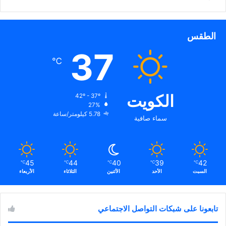
الطقس
37
℃
الكويت
42º - 37º
27%
5.78 كيلومتر/ساعة
سماء صافية
45
44
40
39
42
℃
℃
℃
℃
℃
السبت
الأحد
الأثنين
الثلاثاء
الأربعاء
تابعونا على شبكات التواصل الاجتماعي