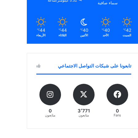
5.32 كيلومتر/ساعة
سماء صافية
44
44
40
40
42
℃
℃
℃
℃
℃
السبت
الأحد
الأثنين
الثلاثاء
الأربعاء
تابعونا على شبكات التواصل الاجتماعي
0
3٬771
0
Fans
متابعون
متابعون