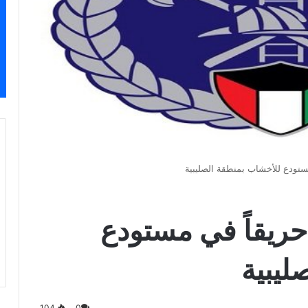
حريقاً في مستودع
ليبية
104
0