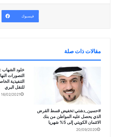
)
ح
ا
ن
ف
ف
ا
ي
ذ
ف
ن
ة
ذ
فيسبوك
ا
ج
ة
ف
د
ج
ذ
ي
د
ة
د
ي
ج
ة
د
د
)
ة
ي
)
د
ة
مقالات ذات صلة
)
خلود الشهاب :
التصورات النهائ
التنفيذية الخا
للنقل البري
16/02/2021
#حسين_دشتي:تخفيض قسط القرض
الذي يحصل عليه المواطن من بنك
الائتمان الكويتي إلى 5% شهريا
20/09/2020