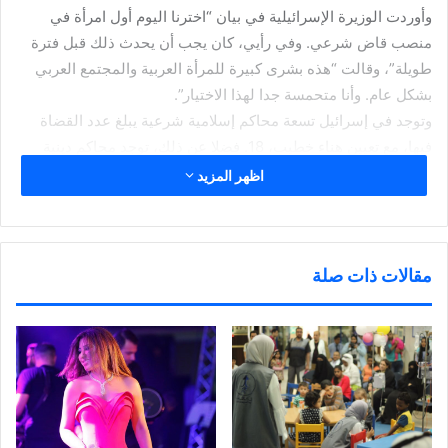
وأوردت الوزيرة الإسرائيلية في بيان “اخترنا اليوم أول امرأة في
منصب قاض شرعي. وفي رأيي، كان يجب أن يحدث ذلك قبل فترة
طويلة”، وقالت “هذه بشرى كبيرة للمرأة العربية والمجتمع العربي
بشكل عام. وأنا متحمسة جدا لهذا الاختيار”.
وتوجد في إسرائيل تسعة محاكم إسلامية شرعية يبلغ عدد القضاة
فيها، مع تعيين هناء خطيب، 18. فضلا عن ذلك، توجد محاكم دينية
للطوائف الأخرى. لكن لا وجود لقاضيات يهوديات أو مسيحيات أو
اظهر المزيد
درزيات.
وسؤدي هناء خطيب، اليمين أمام الرئيس الإسرائيلي رؤوفن ريفلن
بعد 14 يوما من إعلان تعيينها وقبل استلام مهامها.
مقالات ذات صلة
في غضون ذلك، كانت السلطة الفلسطينية قد عينت قاضيتين في
المحاكم الشرعية عام 2015.
من ناحيتها، اعتبرت القاضية هناء خطيب تعيينها إنجازا للنساء، معربة
عن أملها في أن يحصل تعيين قاضيات أخريات مسلمات، وتعين
قاضيات مسيحيات ويهوديات ودرزيات”.
وأضافت أنها عملت محامية لمدة 17 عاما في إسرائيل، وراكمت
اطلاعا جيدا على أجهزة المحكمة الشرعية.