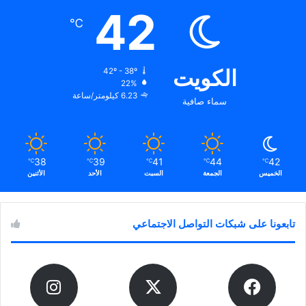
42
℃
الكويت
42º - 38º
22%
6.23 كيلومتر/ساعة
سماء صافية
38
39
41
44
42
℃
℃
℃
℃
℃
الخميس
الجمعة
السبت
الأحد
الأثنين
تابعونا على شبكات التواصل الاجتماعي