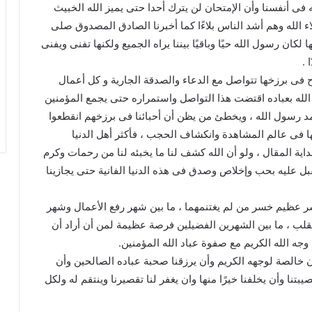
ه فى أنفسنا وأن الإمتحان لن يترك أحدا حتى يميز الله الخبيث
اء الله وهم أشد الناس بلاءًا كما أخبرنا الصادق المصدوق صلى
 لكان رسول الله حيًا وباقيًا بيننا يراه الجميع ولكنها تفنى ويفنى
 .
فى برزخها تتواصل مع الدعاء والصدقة الجارية و كل أعمال
 الله بعباده اقتضت هذا التواصل واستمراره حتى يجمع المؤمنين
حمد رسول الله ، ويخطئ من يظن أن أحبائنا فى برزخهم انقطعوا
ها فى عالم المشاهدة وانكشاف الحجب ، فأكثر أهل الدنيا
داية المقال ، ولو أن الله كشف لنا ما يخبئه لنا من رحمات وكرم
نقبل عليه بحب وإخلاص وصدق فى هذه الدنيا الفانية حتى يجازينا
 عظيم خسر من لم يغتنمهما ، ما بين شهر رفع الأعمال وشهر
لقلب ، ما بين الشهرين الفضيلين فرصة عظيمة لمن أن أراد أن
وجه الله الكريم مع صفوة عباد الله المؤمنين.
ن خالصة لوجهه الكريم وأن يرزقنا صحبة عباده الصالحين وأن
نا وأن يخلفنا خيرًا منها وان يغفر لنا تقصيرنا وينتقم له ولكل