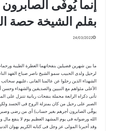
إنما يُوفَّى الصابرو
بقلم الشيخة حصة ال
24/03/2022
ما بين شهرين فضيلين بنفحاتهما العطرة الطيبة ورحمات
لرحيل ولدى الحبيب سمو الشيخ ناصر صباح الفهد الناصر 
الشهداء الذين رحلوا عن عالمنا الفانى ،عليهم سحائ
الأعلى مئواهم مع النبيين والصديقين والشهداء وحسن أو
تأتى ذكراه الرابعة محملة بنفحات ربانية تتنزل على ا
الصبر على رحيل من كان بمنزلة الروح فى الجسد ولكن ي
يوفَّى الصابرون أجرهم بغير حساب) أى من رضى وصبر ع
الله ورضوانه فى يوم المشهد العظيم يوم لا ينفع مال ولا
وقد أخبرنا المولى عز وجل فى كتابه الكريم بهوان الدنيا و