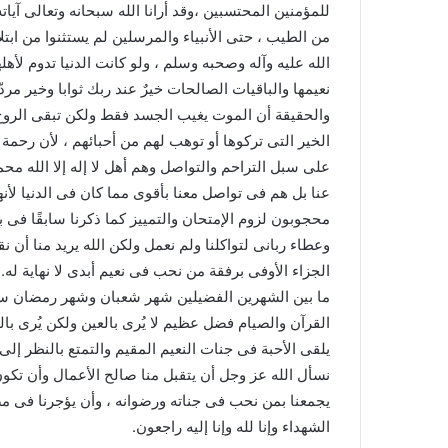
للمؤمنين المحتسبين ،وقد أرانا الله سبحانه وتعالى آيات
من الطيب ، حتى الأنبياء والمرسلين لم يستثنوا من ابتل
الله عليه وآله وصحبه وسلم ، ولو كانت الدنيا تدوم لأهلها
نعيمها والباقيات الصالحات خيرٌ عند ربك ثوابا وخير مردّا
والحقيقة أن الموت يغيب الجسد فقط ولكن تبقى الروح 
الخير التى تركوها أو توهب لهم من أحبائهم ، لأن رحمة
على سبل التراحم والتواصل وهم أهل لا إله إلا الله م
عنا بل هم فى تواصل معنا بأقوى مما كان فى الدنيا لأن
محجوبون لزوم الإمتحان والتمييز كما ذكرنا سابقًا فى ب
وعطاء ربانى لتواكلنا ولم نعمل ولكن الله يريد منا أن 
الجزاء الأوفى برفقة من نحب فى نعيم أبدى لا نهاية له.
ما بين الشهرين الفضيلين شهر شعبان وشهر رمضان سر
القرآن والصيام فضل عظيم لا يُرى بالعين ولكن يُرى با
يلقى الأحبة فى جنات النعيم المقيم والتمتع بالنظر إلى 
نسأل الله عز وجل أن يتقبل منا صالح الأعمال وأن تكو
يجمعنا بمن نحب فى جناته ورضوانه ، وأن يؤجرنا فى مصيبت
الشهداء وإنا لله وإنا إليه راجعون.