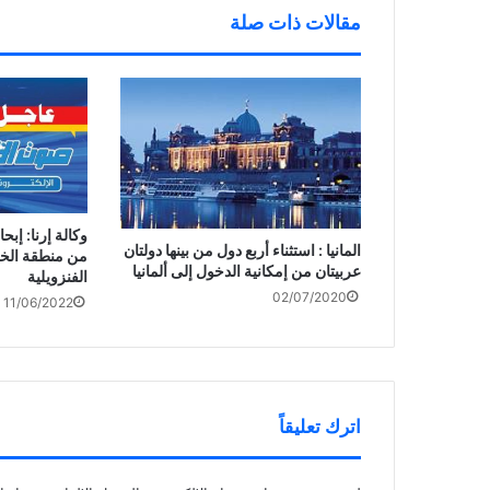
ف
د
ج
ذ
ي
د
مقالات ذات صلة
ة
د
ي
ج
ة
د
د
)
ة
ي
)
د
ة
)
وكالة إرنا: إبحا
المانيا : استثناء أربع دول من بينها دولتان
من منطقة الخلي
عربيتان من إمكانية الدخول إلى ألمانيا
الفنزويلية
02/07/2020
11/06/2022
اترك تعليقاً