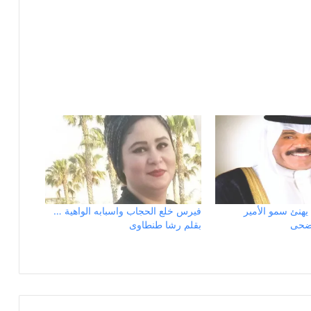
يهنئ سمو الأمير
فيرس خلع الحجاب واسبابه الواهية …
أضحى
بقلم رشا طنطاوى