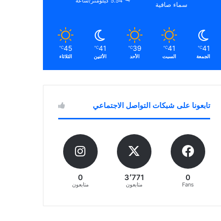
5.54 كيلومتر/ساعة
سماء صافية
45
41
39
41
41
℃
℃
℃
℃
℃
الجمعة
السبت
الأحد
الأثنين
الثلاثاء
تابعونا على شبكات التواصل الاجتماعي
0
3٬771
0
Fans
متابعون
متابعون