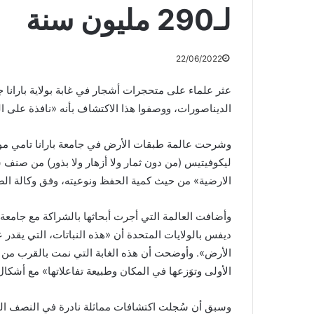
لـ290 مليون سنة
22/06/2022
الديناصورات، ووصفوا هذا الاكتشاف بأنه «نافذة على ا
ليكوفيتيس (من دون ثمار ولا أزهار ولا بذور) من صنف
الارضية» من حيث كمية الحفظ ونوعيته، وفق وكالة الص
وأضافت العالمة التي أجرت أبحاثها بالشراكة مع جامعة
الأرض». وأوضحت أن هذه الغابة التي نمت بالقرب من المو
الأولى وتوَزعها في المكان وطبيعة تفاعلاتها» مع أشكا
وسبق أن سُجلت اكتشافات مماثلة نادرة في النصف الجنو