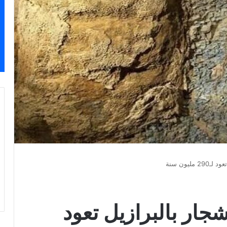
يون سنة
ار بالبرازيل تعود