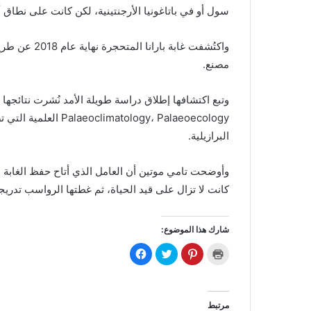
سول أو في باتاغونيا الأرجنتينية، لكن كانت على نطاق أ
واكتُشفت غاب
مصنع.
tology، Palaeoecology
البرازيلية.
وأوضحت تامي موتين أن العامل الذي أتاح حفظ الغابة ع
كانت لا تزال على قيد الحياة، ثم غطتها الرواسب تدريجيا
شارك هذا الموضوع:
ا
ا
ا
ا
ض
ض
ض
ن
غ
غ
غ
ق
ط
ط
ط
ر
ل
ل
ل
ل
ل
ل
ل
ل
ط
م
م
م
مرتبط
ب
ش
ش
ش