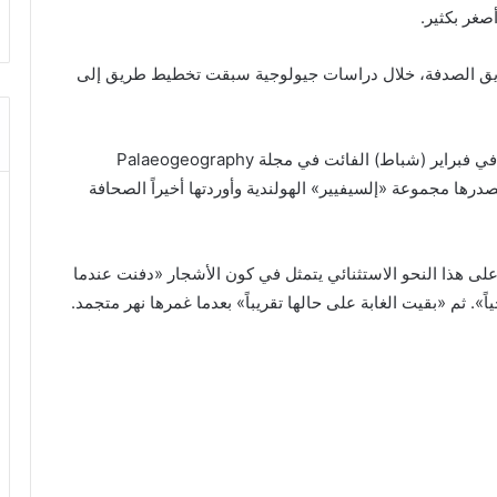
صغر بكثير.
ة بارانا المتحجرة نهاية عام 2018 عن طريق الصدفة، خلال دراسات جيولوجية سبقت تخطيط طريق إلى
وتبع اكتشافها إطلاق دراسة طويلة الأمد نُشرت نتائجها في فبراير (شباط) الفائت في مجلة Palaeogeography
Palaeoclima العلمية التي تصدرها مجموعة «إلسيفيير» الهولندية وأوردتها أخيراً الصحافة
لى هذا النحو الاستثنائي يتمثل في كون الأشجار «دفنت عندما
ً». ثم «بقيت الغابة على حالها تقريباً» بعدما غمرها نهر متجمد.