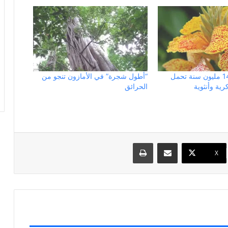
زهرة عمرها 140 مليون سنة تحمل
“أطول شجرة” في الأمازون تنجو من
ية وأنثوية
الحرائق
مشاركة عبر البريد
طباعة
X