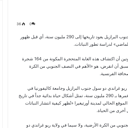
36
0
عثر علماء على متحجرات أشجار في غابة بولاية بارانا جنوب البرازيل يعود تاريخها إلى 290 مليون سنة، أي قبل ظهور
لماضي» لدراسة تطور النباتات.
وشرحت عالمة طبقات الأرض في جامعة بارانا تامي موتين أن اكتشاف هذه الغابة المتحجرة المكونة من 164 شجرة
 سبق أن انقرض، هو «الأهم في النصف الجنوبي من الكرة
حافة الفرنسية.
 ريو غراندي دو سول جنوب البرازيل وجامعة كاليفورنيا في
ديفس بالولايات المتحدة أن «هذه النباتات، التي يقدر عمرها بـ 290 مليون سنة، تمثل أشكال حياة بدائية جداً في تاريخ
قع الحالي لمدينة أورتيغيرا «تُظهر كيفية انتشار النباتات
ل أخرى من الحياة.
بي من الكرة الأرضية، ولا سيما في ولاية ريو غراندي دو