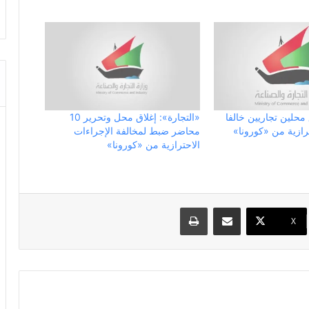
محلين تجاريين خالفا
«التجارة»: إغلاق محل وتحرير 10
رازية من «كورونا»
محاضر ضبط لمخالفة الإجراءات
الاحترازية من «كورونا»
مشاركة عبر البريد
طباعة
X