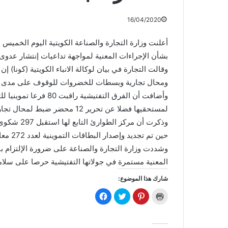
16/04/2020
أعلنت وزارة التجارة والصناعة الكويتية اليوم الخميس إ
بشأن الإجراءات المعنية لمواجهة تداعيات إنتشار عدوى ف
ومحال تجارية وبسطات للخضروات للوقوف على مدى إلت
وأضافت أن الفرق التفتي
لمستحقيها فضلا عن تحرير 12 محضر ضبط لمحال تجارية مخالفة.
حين تم تجديد وإصدار البطاقات التموينية لعدد 272 معاملة.
وشددت وزارة التجارة والصناعة على ضرورة الإلتزام بال
المعنية مستمرة في جولاتها التفتيشية حرصا على سلام
شارك هذا الموضوع:
ا
ا
ا
ا
ض
ض
ض
ن
غ
غ
غ
ق
ط
ط
ط
ر
ل
ل
ل
ل
ل
ل
ل
ل