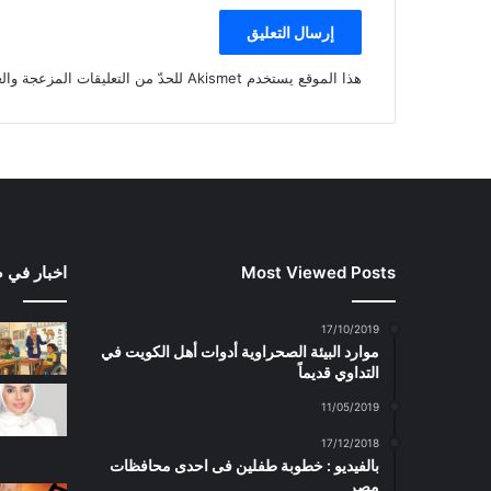
هذا الموقع يستخدم Akismet للحدّ من التعليقات المزعجة والغير مرغوبة.
Most Viewed Posts
اخبار في 
17/10/2019
موارد البيئة الصحراوية أدوات أهل الكويت في
التداوي قديماً
11/05/2019
17/12/2018
بالفيديو : خطوبة طفلين فى احدى محافظات
مصر