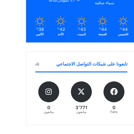
5.7 كيلومتر/ساعة
سماء صافية
38
42
43
44
44
℃
℃
℃
℃
℃
الخميس
الجمعة
السبت
الأحد
الأثنين
تابعونا على شبكات التواصل الاجتماعي
0
3٬771
0
Fans
متابعون
متابعون