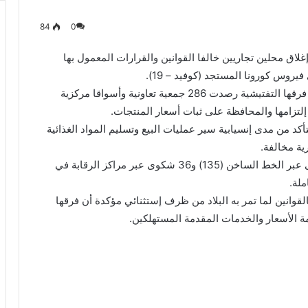
84
0
غلاق محلين تجاريين خالفا القوانين والقرارات المعمول بها
يروس كورونا المستجد (كوفيد – 19).
وقالت التجارة في بيان لوكالة الانباء الكويتية (كونا) إن فرقها التفتيشية رصدت 286 جمعية تعاونية وأسواقا مركزية
زامها والمحافظة على ثبات أسعار المنتجات.
شية راقبت 80 فرعا تموينيا للتأكد من مدى إنسيابية سير عمليات البيع وتسليم المواد الغذائية
وذكرت أن مركز الطوارئ التابع لها استقبل 297 شكوى عبر الخط الساخن (135) و36 شكوى عبر مراكز الرقابة في
قوانين لما تمر به البلاد من ظرف إستثنائي مؤكدة أن فرقها
ة الأسعار والخدمات المقدمة المستهلكين.