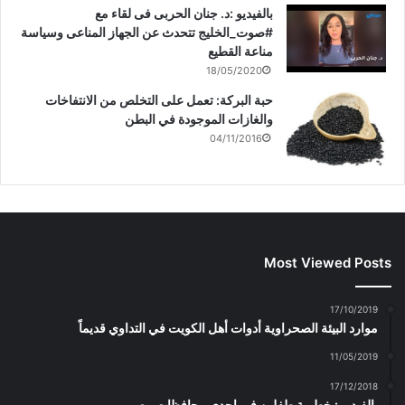
بالفيديو :د. جنان الحربى فى لقاء مع
#صوت_الخليج تتحدث عن الجهاز المناعى وسياسة
مناعة القطيع
18/05/2020
حبة البركة: تعمل على التخلص من الانتفاخات
والغازات الموجودة في البطن
04/11/2016
Most Viewed Posts
17/10/2019
موارد البيئة الصحراوية أدوات أهل الكويت في التداوي قديماً
11/05/2019
17/12/2018
بالفيديو : خطوبة طفلين فى احدى محافظات مصر