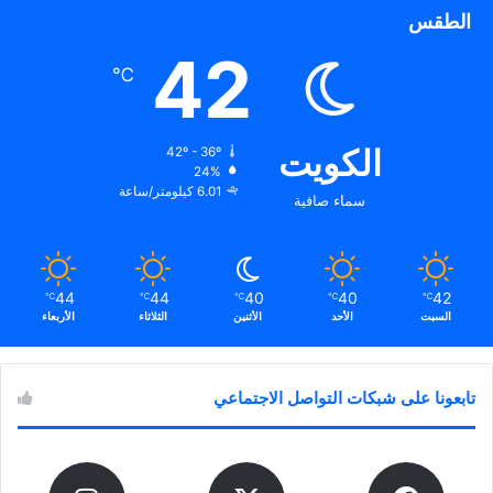
ي
)
‎#البعثات_الخارجية للعام
الطقس
د
الجامعي 2025/ 2026
ة
)
42
℃
الكويت
42º - 36º
24%
6.01 كيلومتر/ساعة
سماء صافية
44
44
40
40
42
℃
℃
℃
℃
℃
السبت
الأحد
الأثنين
الثلاثاء
الأربعاء
تابعونا على شبكات التواصل الاجتماعي