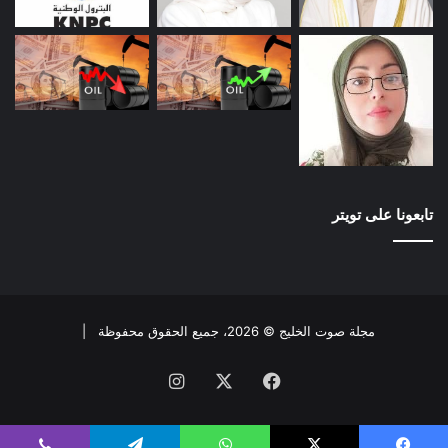
تابعونا على تويتر
مجلة صوت الخليج © 2026، جميع الحقوق محفوظة |
فيسبوك
X
انستقرام