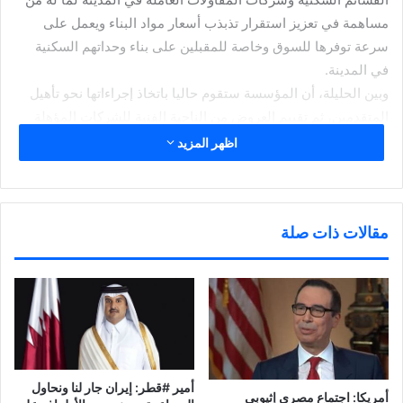
مساهمة في تعزيز استقرار تذبذب أسعار مواد البناء ويعمل على
سرعة توفرها للسوق وخاصة للمقبلين على بناء وحداتهم السكنية
في المدينة.
وبين الحليلة، أن المؤسسة ستقوم حاليا باتخاذ إجراءاتها نحو تأهيل
المتقدمين، ثم تقييم العروض من الناحية الفنية للشركات المؤهلة
واعتماد النتائج وفقا لما هو منصوص عليه في لائحة مزايدات
اظهر المزيد
المؤسسة من إجراءات أخذ الموافقات، وبعد ذلك يتم دعوة المزايدين
المؤهلين فنيا لحضور جلسة فض المظاريف المالية للمزايدة تمهيدا
لتسمية المزايد الفائز لاعتماد مجلس إدارة المؤسسة.
مقالات ذات صلة
كما أشار الحليله إلى أن قطاع الاستثمار بالمؤسسة يسعى من خلال
طرح مثل هذه الفرص إلى توفير الخدمات والسلع المطلوبة تزامنا مع
انتقال أصحاب الوحدات السكنية للعيش في المدن السكنية بالإضافة
إلى توفير فرص العمل للقطاع الأهلي والخاص وخاصة أصحاب
المشاريع الصغيرة والمتوسطة وفق منظومة شراكة مستدامة
ومتوازية تعمل على تحقيق أهداف أطراف الشراكة والمساهمة في
تنشيط الدورة الاقتصادية للقطاع الخاص.
أمير #قطر: إيران جار لنا ونحاول
أمريكا: اجتماع مصري إثيوبي