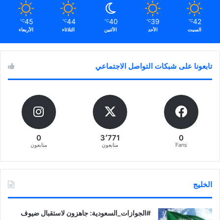
45
44
40
39
42
℃
℃
℃
℃
℃
السبت
الأحد
الأثنين
الثلاثاء
الأربعاء
تابعونا على شبكات التواصل الاجتماعي
0
3٬771
0
Fans
متابعون
متابعون
الخليج
‏‎#الجوازات_السعودية: جاهزون لاستقبال ضيوف