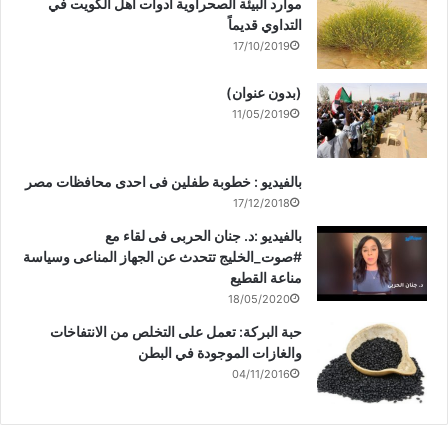
موارد البيئة الصحراوية أدوات أهل الكويت في
التداوي قديماً
17/10/2019
(بدون عنوان)
11/05/2019
بالفيديو : خطوبة طفلين فى احدى محافظات مصر
17/12/2018
بالفيديو :د. جنان الحربى فى لقاء مع
#صوت_الخليج تتحدث عن الجهاز المناعى وسياسة
مناعة القطيع
18/05/2020
حبة البركة: تعمل على التخلص من الانتفاخات
والغازات الموجودة في البطن
04/11/2016