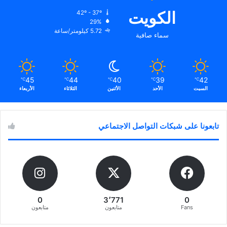
الكويت
42º - 37º
29%
5.72 كيلومتر/ساعة
سماء صافية
45
44
40
39
42
℃
℃
℃
℃
℃
السبت
الأحد
الأثنين
الثلاثاء
الأربعاء
تابعونا على شبكات التواصل الاجتماعي
0
3٬771
0
Fans
متابعون
متابعون