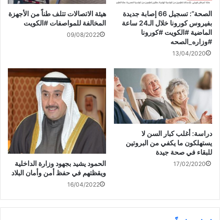
ذ
r
(
ك
تعقد لاستقالة الحكومة
ة
e
ف
(
الصحة”: تسجيل 66 إصابة جديدة
هيئة الاتصالات تتلف طناً من الأجهزة
ج
s
ت
ف
د
t
ح
ت
بفيروس كورونا خلال الـ24 ساعة
المخالفة للمواصفات #الكويت
ي
(
ف
ح
الماضية #الكويت #كورونا
د
ف
ي
ف
09/08/2022
ة
ت
ن
ي
#وزاره_الصحه
)
ح
ا
ن
ف
ف
ا
13/04/2020
ي
ذ
ف
ن
ة
ذ
ا
ج
ة
ف
د
ج
مجلس الوزراء: رئيس الحكومة
ذ
ي
د
رفع الاستقالة إلى سمو ولي
ة
د
ي
ج
ة
د
العهد #استقاله_الحكومه
د
)
ة
ي
)
د
ة
)
دراسة: أغلب كبار السن لا
يستهلكون ما يكفي من البروتين
للبقاء في صحة جيدة
الحمود يشيد بجهود وزارة الداخلية
17/02/2020
ويقظتهم في حفظ أمن وأمان البلاد
16/04/2022