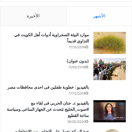
الأشهر
الأخيرة
موارد البيئة الصحراوية أدوات أهل الكويت في
التداوي قديماً
17/10/2019
(بدون عنوان)
11/05/2019
بالفيديو : خطوبة طفلين فى احدى محافظات مصر
17/12/2018
بالفيديو :د. جنان الحربى فى لقاء مع
#صوت_الخليج تتحدث عن الجهاز المناعى وسياسة
مناعة القطيع
18/05/2020
حبة البركة: تعمل على التخلص من الانتفاخات